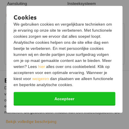
Aansluiting
Insteeksysteem
Kleur
RVS
Bekijk alle specificaties
Cookies
We gebruiken cookies en vergelijkbare technieken om
Keurmerk
CE
je ervaring op onze site te verbeteren. Met functionele
Advies in onze showroom
Certificering
EN-1856-2:2009
cookies zorgen we ervoor dat alles soepel loopt.
Bezoek onze showroom voor uitgebreid advies over
Analytische cookies helpen ons de site elke dag een
houtkachels.
beetje te verbeteren. En met persoonlijke cookies
kunnen wij en derde partijen jouw surfgedrag volgen
Bekijk showroom en maak een afspraak
om je op maat gemaakte content aan te bieden. Meer
weten? Lees
hier
alles over ons cookiebeleid. Klik op
accepteren voor een optimale ervaring. Wanneer je
kiest voor
weigeren
dan plaatsen we alleen functionele
Enkelwandige RVS bocht Ø150mm – 90°
en beperkte analytische cookies.
De enkelwandige RVS bocht maakt deel uit van het rookkanaal
van je kachel en zorgt er voor dat verbrandingsgassen veilig
Accepteer
omhoog worden geleid. Deze RVS bocht van 90 graden is
eenvoudig op de kachel en andere enkelwandige kachelpijpen te
monteren. Dit gebeurt door middel van een insteeksysteem. De
bocht moet altijd afwaterend gemonteerd worden, dat betekent
Bekijk volledige beschrijving
met de verjonging naar beneden.