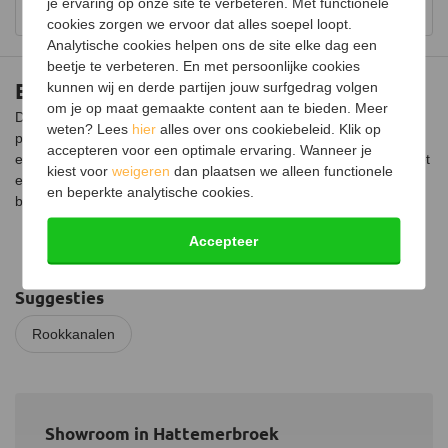
Bekijk showroom en maak een afspraak
je ervaring op onze site te verbeteren. Met functionele
cookies zorgen we ervoor dat alles soepel loopt.
Analytische cookies helpen ons de site elke dag een
beetje te verbeteren. En met persoonlijke cookies
Enkelwandig RVS rozet Ø200mm
kunnen wij en derde partijen jouw surfgedrag volgen
om je op maat gemaakte content aan te bieden. Meer
Dit enkelwandige RVS rozet wordt gebruikt om het gat tussen de
weten? Lees
hier
alles over ons cookiebeleid. Klik op
pijp en het plafond mooi af te werken. Indien de kachelpijp door
accepteren voor een optimale ervaring. Wanneer je
een onbrandbare vloer heen gaat kan dat tot aan het plafond met
kiest voor
weigeren
dan plaatsen we alleen functionele
een enkelwandige pijp. Om dit mooi af te werken is een rozet de
en beperkte analytische cookies.
beste oplossing.
Accepteer
Suggesties
Rookkanalen
Showroom in Hattemerbroek