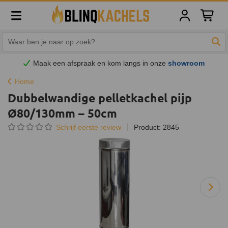
Winkelw
Zoe
Maak een afspraak en
kom
langs in onze
showroom
Home
Dubbelwandige pelletkachel pijp
Ø80/130mm – 50cm
Schrijf eerste review
Product: 2845