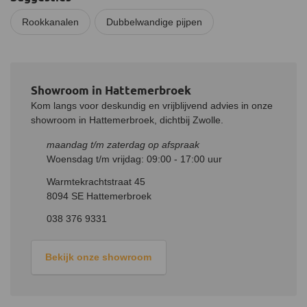
RVS 304. Tussen deze twee materialen zit 25 millimeter dik
keramische wol. Deze keramische wol zorgt voor de
Rookkanalen
Dubbelwandige pijpen
hittebestendigheid van de pijp en heeft een temperatuurklasse
van 1200 °C.
Installatie
De pijp is gemakkelijk te installeren met andere dubbelwandige
Showroom in Hattemerbroek
kachelpijpen met behulp van het insteeksysteem en de
Kom langs voor deskundig en vrijblijvend advies in onze
meegeleverde bevestigingsbeugel. Indien de dubbelwandige buis
showroom in Hattemerbroek, dichtbij Zwolle.
op een enkelwandige pijp moet worden gemonteerd is een
maandag t/m zaterdag op afspraak
aansluitstuk benodigd. De afstand tot brandbare materialen moet
Woensdag t/m vrijdag: 09:00 - 17:00 uur
7 centimeter zijn en tot onbrandbare materialen 2 centimeter.
Warmtekrachtstraat 45
8094 SE Hattemerbroek
038 376 9331
Bekijk onze showroom