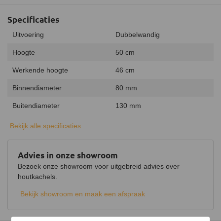
Specificaties
Uitvoering
Dubbelwandig
Hoogte
50 cm
Werkende hoogte
46 cm
Binnendiameter
80 mm
Buitendiameter
130 mm
Classificatietemperatuur
1200 °C
Bekijk alle specificaties
Binnenmateriaal
RVS 316L
Advies in onze showroom
Buitenmateriaal
RVS 304
Bezoek onze showroom voor uitgebreid advies over
Isolatiemateriaal
houtkachels.
Keramische wol (128 kg/m3)
Bekijk showroom en maak een afspraak
Isolatiedikte
25 mm
Aansluiting
Insteeksysteem