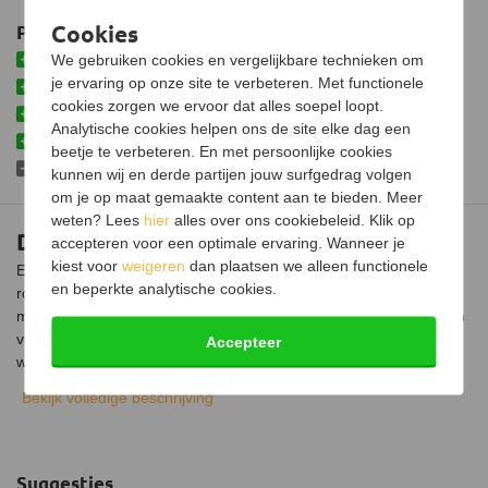
Inclusief klemband
Cookies
Plus- en minpunten
Kleur
RVS
Inclusief klemband om meerdere buizen vast te zetten
We gebruiken cookies en vergelijkbare technieken om
je ervaring op onze site te verbeteren. Met functionele
Makkelijk insteeksysteem
Garantie
30 jaar
cookies zorgen we ervoor dat alles soepel loopt.
Buitenkant wordt minder heet door isolatie
Analytische cookies helpen ons de site elke dag een
Keurmerk
CE
Brandveilige rookgasafvoer
beetje te verbeteren. En met persoonlijke cookies
Omkokering benodigd in binnenruimtes
kunnen wij en derde partijen jouw surfgedrag volgen
Certificering
EN 1856-1, T600-N1-D-V2-
L50050-G70
om je op maat gemaakte content aan te bieden. Meer
weten? Lees
hier
alles over ons cookiebeleid. Klik op
Dubbelwandige pijp 50 centimeter
accepteren voor een optimale ervaring. Wanneer je
kiest voor
weigeren
dan plaatsen we alleen functionele
Een dubbelwandige pijp is noodzakelijk wanneer het
en beperkte analytische cookies.
rookgaskanaal door het plafond gaat en daarna nog door één of
meerdere kamers gaat. Ook wordt de buis gebruikt bij het maken
van een doorvoer in een wand of plafond. De buis is geïsoleerd
Accepteer
waardoor deze aan de buitenkant veel minder heet wordt ten
opzichte van een enkelwandige pijp.
Bekijk volledige beschrijving
Materiaal
De binnenkant van de buis is gemaakt van 0,5 millimeter dik
hoogwaardig RVS 316L en de buitenkant van 0,5 millimeter dik
Suggesties