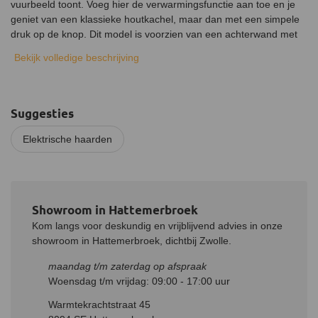
vuurbeeld toont. Voeg hier de verwarmingsfunctie aan toe en je
geniet van een klassieke houtkachel, maar dan met een simpele
druk op de knop. Dit model is voorzien van een achterwand met
gemetseld patroon, waardoor de kachel de blikvanger van de
Bekijk volledige beschrijving
ruimte wordt.
De Dimplex Firebox 36 installeren
De Dimplex Firebox 36 is geschikt voor inbouw en kan overal
Suggesties
worden ingebouwd, zolang er een stopcontact in de buurt is.
Plaats de kachel in de op maat gemaakte schouw, steek de
Elektrische haarden
stekker in het contact en je kan direct beginnen met verwarmen.
Eenvoudige bediening
Door middel van het bedieningspaneel kan je de kachel
eenvoudig bedienen. Hiermee kan je eenvoudig de intensiteit van
Showroom in Hattemerbroek
de vlammen, de temperatuur en de achtergrond verlichting
Kom langs voor deskundig en vrijblijvend advies in onze
aanpassen. Heb je geen zin om hiervoor steeds op te moeten
showroom in Hattemerbroek, dichtbij Zwolle.
staan, dan kan je ook de meegeleverde afstandsbediening
maandag t/m zaterdag op afspraak
gebruiken.
Woensdag t/m vrijdag: 09:00 - 17:00 uur
Extra instellingen
Warmtekrachtstraat 45
Om de kachel perfect aan te laten sluiten op de sfeer heb je de