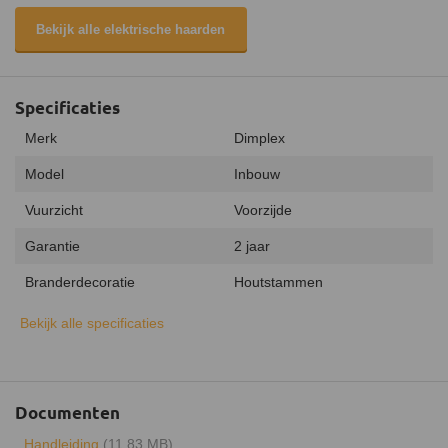
Bekijk alle elektrische haarden
Specificaties
Merk
Dimplex
Model
Inbouw
Vuurzicht
Voorzijde
Garantie
2 jaar
Branderdecoratie
Houtstammen
Afstandsbediening
Bekijk alle specificaties
Geluidsmodule
Verwarmingsfunctie
Documenten
Keurmerk
CE
Handleiding
(11.83 MB)