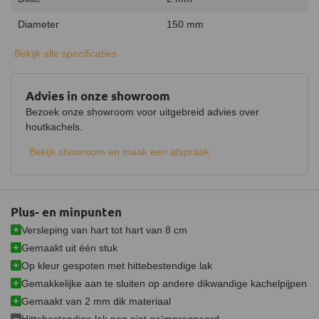
Diameter
150 mm
Classificatietemperatuur
600 °C
Bekijk alle specificaties
Materiaal
Plaatstaal
Advies in onze showroom
Aansluiting
Insteeksysteem
Bezoek onze showroom voor uitgebreid advies over
Verjonging
houtkachels.
Bekijk showroom en maak een afspraak
Kleur
Zwart
Keurmerk
CE
Certificering
DIN 1298, EN 1865-2
Plus- en minpunten
Versleping van hart tot hart van 8 cm
Gemaakt uit één stuk
Op kleur gespoten met hittebestendige lak
Gemakkelijke aan te sluiten op andere dikwandige kachelpijpen
Gemaakt van 2 mm dik materiaal
Hittebestendige lak nog niet geïmpregneerd