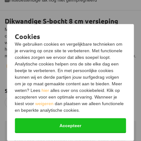
Dikwandige S-bocht 8 cm versleping
Met deze dikwandige S-bocht van Ø150mm haal je de kachel 8
Cookies
centimeter naar voren. De S-bocht is enkelwandig uitgevoerd
waardoor deze ideaal is om te monteren van de kachel tot aan
We gebruiken cookies en vergelijkbare technieken om
het plafond. De dikwandige kachelbocht is gemaakt van 2
je ervaring op onze site te verbeteren. Met functionele
millimeter dik staal en is afgewerkt met zwarte hittebestendige lak.
cookies zorgen we ervoor dat alles soepel loopt.
De bocht moet altijd afwaterend gemonteerd worden, dat
Analytische cookies helpen ons de site elke dag een
Bekijk volledige beschrijving
betekent met de verjonging naar beneden.
beetje te verbeteren. En met persoonlijke cookies
kunnen wij en derde partijen jouw surfgedrag volgen
Deze enkelwandige bocht is voorzien van een verjonging,
om je op maat gemaakte content aan te bieden. Meer
waardoor deze gemakkelijk op een andere pijp kan worden
Suggesties
weten? Lees
hier
alles over ons cookiebeleid. Klik op
geschoven. Hierdoor is de werkende lengte 5 centimeter korter.
accepteren voor een optimale ervaring. Wanneer je
Rookkanalen
Dikwandige pijpen
kiest voor
weigeren
dan plaatsen we alleen functionele
en beperkte analytische cookies.
Accepteer
Showroom in Hattemerbroek
Kom langs voor deskundig en vrijblijvend advies in onze