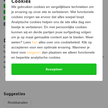
Cookies
Op kleur gespoten met hittebestendige lak
We gebruiken cookies en vergelijkbare technieken om
je ervaring op onze site te verbeteren. Met functionele
Mooie afwerking het plafond
cookies zorgen we ervoor dat alles soepel loopt.
Gemaakt van 2 mm dik materiaal
Analytische cookies helpen ons de site elke dag een
Hittebestendige lak nog niet geïmpregneerd
beetje te verbeteren. En met persoonlijke cookies
kunnen wij en derde partijen jouw surfgedrag volgen
om je op maat gemaakte content aan te bieden. Meer
Dikwandig rozet
weten? Lees
hier
alles over ons cookiebeleid. Klik op
Dit dikwandige rozet wordt gebruikt om het gat tussen de pijp en
accepteren voor een optimale ervaring. Wanneer je
het plafond mooi af te werken. Indien de kachelpijp door een
kiest voor
weigeren
dan plaatsen we alleen functionele
onbrandbare vloer heen gaat kan dat tot aan het plafond met een
en beperkte analytische cookies.
enkelwandige pijp. Om dit mooi af te werken is een rozet vaak
benodigd.
Accepteer
Bekijk volledige beschrijving
Het rozet kan gemakkelijk worden vastgezet met de schroef aan
de achterkant van het rozet. Het dikwandig rozet is gemaakt van
2 millimeter dik staal en is afgewerkt met zwarte hittebestendige
lak.
Suggesties
Rookkanalen