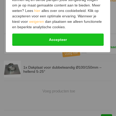
Hittebestendi
om je op maat gemaakte content aan te bieden. Meer
weten? Lees
hier
alles over ons cookiebeleid. Klik op
accepteren voor een optimale ervaring. Wanneer je
kiest voor
weigeren
dan plaatsen we alleen functionele
Rozet voor dubbelwandig
en beperkte analytische cookies.
Ø100/150mm
Accepteer
22,-
14,95
Op voorraad
Op voorraa
1x Dakplaat voor dubbelwandig Ø100/150mm –
hellend 5-25°
Voeg producten toe