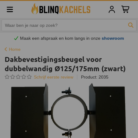
Winkelw
Zoe
Maak een afspraak en
kom
langs in onze
showroom
Home
Dakbevestigingsbeugel voor
dubbelwandig Ø125/175mm (zwart)
Schrijf eerste review
Product: 2035