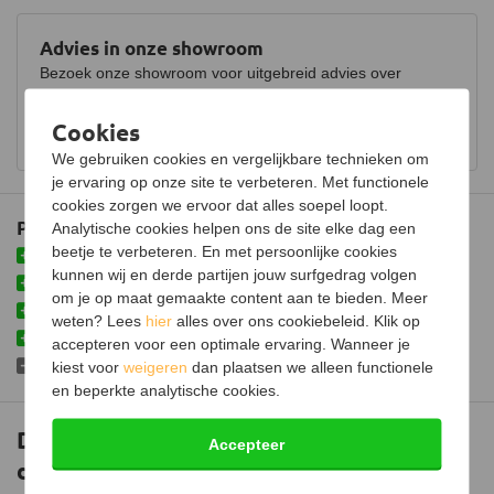
Advies in onze showroom
Bezoek onze showroom voor uitgebreid advies over
houtkachels.
Cookies
Bekijk showroom en maak een afspraak
We gebruiken cookies en vergelijkbare technieken om
je ervaring op onze site te verbeteren. Met functionele
cookies zorgen we ervoor dat alles soepel loopt.
Plus- en minpunten
Analytische cookies helpen ons de site elke dag een
beetje te verbeteren. En met persoonlijke cookies
Verstelbaar in graden voor een schuin dak
kunnen wij en derde partijen jouw surfgedrag volgen
Ondersteunt de dubbelwandige pijp die door het dak gaat
om je op maat gemaakte content aan te bieden. Meer
Gemakkelijk te monteren
weten? Lees
hier
alles over ons cookiebeleid. Klik op
Zwart gepoedercoat
accepteren voor een optimale ervaring. Wanneer je
Dekt het gat in het dak niet helemaal af
kiest voor
weigeren
dan plaatsen we alleen functionele
en beperkte analytische cookies.
Dakbevestigingsbeugel voor
Accepteer
dubbelwandig Ø125/175mm (zwart)