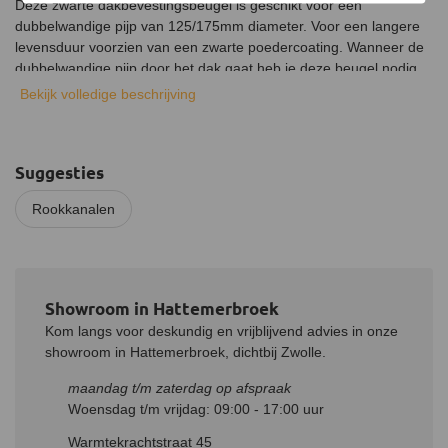
Deze zwarte dakbevestingsbeugel is geschikt voor een
dubbelwandige pijp van 125/175mm diameter. Voor een langere
levensduur voorzien van een zwarte poedercoating. Wanneer de
dubbelwandige pijp door het dak gaat heb je deze beugel nodig,
zodat de pijp wordt vast gezet en ondersteund. Ook bij een schuin
Bekijk volledige beschrijving
dak kan deze dakbevestigingsbeugel worden gebruikt, hiervoor
kan deze in graden worden versteld. De beugel wordt door middel
van schroeven vast gezet.
Suggesties
Rookkanalen
Showroom in Hattemerbroek
Kom langs voor deskundig en vrijblijvend advies in onze
showroom in Hattemerbroek, dichtbij Zwolle.
maandag t/m zaterdag op afspraak
Woensdag t/m vrijdag: 09:00 - 17:00 uur
Warmtekrachtstraat 45