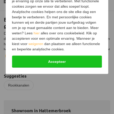
je ervaring op onze site te verbeteren. Met functionele
dakbevestigingsbeugel
cookies zorgen we ervoor dat alles soepel loopt.
Analytische cookies helpen ons de site elke dag een
beetje te verbeteren. En met persoonlijke cookies
Brandseparatieplaat voor dubbelwandig
kunnen wij en derde partijen jouw surfgedrag volgen
Ø250/300mm – hellend
om je op maat gemaakte content aan te bieden. Meer
weten? Lees
hier
alles over ons cookiebeleid. Klik op
Deze brandseperatieplaat kan gebruikt worden bij een hellend
accepteren voor een optimale ervaring. Wanneer je
dak of plafond, waarbij deze wordt gezien als een verlengstuk van
kiest voor
weigeren
dan plaatsen we alleen functionele
het plafond. Geschikt voor een dubbelwandige pijp met een
en beperkte analytische cookies.
buitendiameter van 300 mm. De seperatieplaat voorkomt dat hout
of ander brandbaar materiaal in contact komt met de buis. De
Bekijk volledige beschrijving
ruimte die over blijft kan worden opgevuld met isolatiemateriaal.
Accepteer
Suggesties
Rookkanalen
Showroom in Hattemerbroek