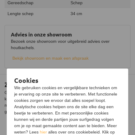
Gereedschap
Schep
Lengte schep
34 cm
Advies in onze showroom
Bezoek onze showroom voor uitgebreid advies over
houtkachels.
Bekijk showroom en maak een afspraak
Cookies
Zwarte brede schep
We gebruiken cookies en vergelijkbare technieken om
Gebruik deze zwarte brede schep om de as uit je open haard of
je ervaring op onze site te verbeteren. Met functionele
kachel te scheppen. Zo hoef je niet meer de stofzuiger vies te
cookies zorgen we ervoor dat alles soepel loopt.
maken wanneer je de kachel leegt. De schep kan los worden
Analytische cookies helpen ons de site elke dag een
gebruikt of als onderdeel van een complete set.
beetje te verbeteren. En met persoonlijke cookies
kunnen wij en derde partijen jouw surfgedrag volgen
om je op maat gemaakte content aan te bieden. Meer
weten? Lees
hier
alles over ons cookiebeleid. Klik op