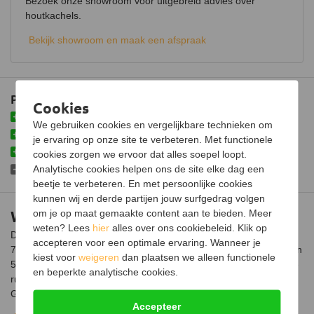
Bezoek onze showroom voor uitgebreid advies over
Luchtregelaar
Ja, boven en onder
houtkachels.
Aansluiting
Bovenaansluiting
Bekijk showroom en maak een afspraak
Doorsnede aansluiting
125 mm
Fijnstof per kubieke meter
19 mg
Plus- en minpunten
Gemiddelde CO emissie
0,107%
Cookies
Hoog rendement
We gebruiken cookies en vergelijkbare technieken om
Schoneruitsysteem
Isolerende binnenbekleding
je ervaring op onze site te verbeteren. Met functionele
Weggewerkte aslade
Luchttoevoeraansluiting
cookies zorgen we ervoor dat alles soepel loopt.
Analytische cookies helpen ons de site elke dag een
Plaatsing uitsluitend op onbrandbare ondergrond
Aansluitbaar op CV
beetje te verbeteren. En met persoonlijke cookies
kunnen wij en derde partijen jouw surfgedrag volgen
Afmetingen (B x D x H)
39 x 36 x 60 cm
Westfire Uniq 35 sokkel houtkachel
om je op maat gemaakte content aan te bieden. Meer
weten? Lees
hier
alles over ons cookiebeleid. Klik op
Gewicht
95 kg
De Westfire Uniq 35 sokkel houtkachel heeft een rendement van
accepteren voor een optimale ervaring. Wanneer je
78% en een vermogen van 4,6 kW. De kachel is voorzien van een
Materiaal
Plaatstaal
kiest voor
weigeren
dan plaatsen we alleen functionele
50 mm hoge sokkel die bijdraagt aan het elegante design. Via de
en beperkte analytische cookies.
ruit aan de voorzijde heb je prachtig zicht op het vlammenspel.
Afwerking
Hittebestendige lak
Geniet van warmte en de perfecte sfeer die je met deze kachel
Kleur
Zwart
Accepteer
maakt.