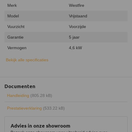
Merk
Westfire
Model
Vrijstaand
Vuurzicht
Voorzijde
Garantie
5 jaar
Vermogen
4,6 kW
Uitvoering
Enkelwandig
Bekijk alle specificaties
Type warmte
Stralingswarmte
Energielabel
A
Documenten
Rendement
78%
Handleiding
(805.28 kB)
Draaibaar
Prestatieverklaring
(533.22 kB)
Keurmerk
CE
Hout opbergruimte
Advies in onze showroom