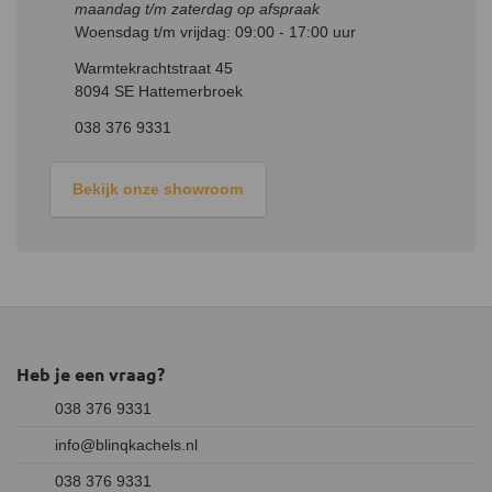
maandag t/m zaterdag op afspraak
moeten ongeveer 20 cm lang zijn. Let op dat je de kachel met
Woensdag t/m vrijdag: 09:00 - 17:00 uur
maximaal twee blokken vult die samen een gewicht van 1,15 kg
hebben. De kachel mag niet hoger dan de onderkant van de
Warmtekrachtstraat 45
luchtgaten gevuld worden.
8094 SE Hattemerbroek
038 376 9331
Bekijk onze showroom
Heb je een vraag?
038 376 9331
info@blinqkachels.nl
038 376 9331