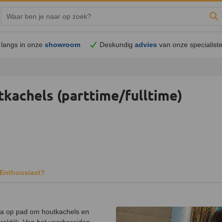
Zo
langs in onze
showroom
Deskundig
advies
van onze specialist
tkachels (parttime/fulltime)
Enthousiast?
ega op pad om houtkachels en