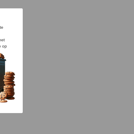
te
met
e op