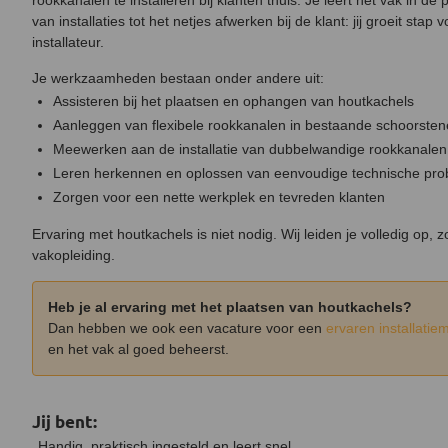
rookkanalen te installeren bij klanten thuis. Je leert het vak in de
van installaties tot het netjes afwerken bij de klant: jij groeit stap 
installateur.
Je werkzaamheden bestaan onder andere uit:
Assisteren bij het plaatsen en ophangen van houtkachels
Aanleggen van flexibele rookkanalen in bestaande schoorste
Meewerken aan de installatie van dubbelwandige rookkanalen
Leren herkennen en oplossen van eenvoudige technische pr
Zorgen voor een nette werkplek en tevreden klanten
Ervaring met houtkachels is niet nodig. Wij leiden je volledig op, 
vakopleiding.
Heb je al ervaring met het plaatsen van houtkachels?
Dan hebben we ook een vacature voor een
ervaren installatie
en het vak al goed beheerst.
Jij bent:
Handig, praktisch ingesteld en leert snel