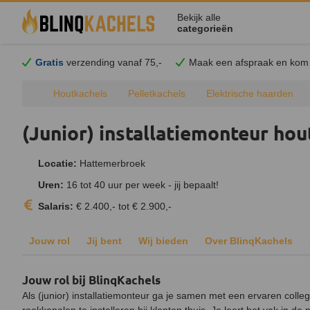
Bekijk alle
categorieën
Gratis
verzending vanaf 75,-
Maak een afspraak en
kom
Houtkachels
Pelletkachels
Elektrische haarden
(Junior) installatiemonteur hou
Locatie:
Hattemerbroek
Uren:
16 tot 40 uur per week - jij bepaalt!
Salaris:
€ 2.400,- tot € 2.900,-
Jouw rol
Jij bent
Wij bieden
Over BlinqKachels
Jouw rol bij BlinqKachels
Als (junior) installatiemonteur ga je samen met een ervaren coll