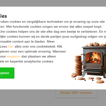
ies
uiken cookies en vergelijkbare technieken om je ervaring op onze site 
en. Met functionele cookies zorgen we ervoor dat alles soepel loopt.
sche cookies helpen ons de site elke dag een beetje te verbeteren. En 
lijke cookies kunnen wij en derde partijen jouw surfgedrag volgen om j
maakte content aan te bieden. Meer
 Lees
hier
alles over ons cookiebeleid. Klik
Trustpilot
 afhankelijk van ervaring)
pteren voor een optimale ervaring. Wanneer
9,8/10
 voor
weigeren
dan plaatsen we alleen
t
ele en beperkte analytische cookies.
Bekijk 600+ reviews
he)
epteer
Google Reviews
10/10
Bekijk 180+ reviews