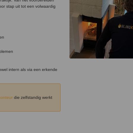
 praktijk. Van het voorbereiden
voor stap uit tot een volwaardig
nen
oblemen
zowel intern als via een erkende
monteur
die zelfstandig werkt