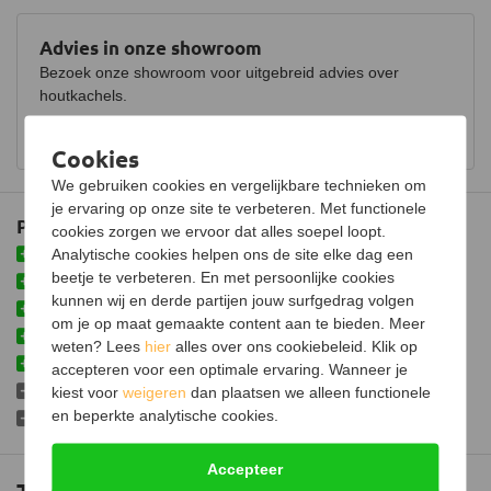
Stroomvoorziening
230V / 50Hz
Advies in onze showroom
Maximaal verbruik
2000 Watt
Bezoek onze showroom voor uitgebreid advies over
houtkachels.
Thermostaat
Bekijk showroom en maak een afspraak
Kleureffect instelbaar
Cookies
Afmetingen (B x D x H)
61 x 26 x 50 cm
We gebruiken cookies en vergelijkbare technieken om
je ervaring op onze site te verbeteren. Met functionele
Plus- en minpunten
Gewicht
14 kg
cookies zorgen we ervoor dat alles soepel loopt.
Eenvoudig te installeren
Analytische cookies helpen ons de site elke dag een
Materiaal
Plaatstaal
beetje te verbeteren. En met persoonlijke cookies
Voorzien van verwarmingsfunctie
kunnen wij en derde partijen jouw surfgedrag volgen
Kleur
Zwart
Inclusief afstandsbediening
om je op maat gemaakte content aan te bieden. Meer
Met timer in te stellen
weten? Lees
hier
alles over ons cookiebeleid. Klik op
Voorzien van 7 verschillende vlambeelden
accepteren voor een optimale ervaring. Wanneer je
Niet standaard voorzien van anti-reflectie glas
kiest voor
weigeren
dan plaatsen we alleen functionele
en beperkte analytische cookies.
Niet voorzien van geluidsmodule
Accepteer