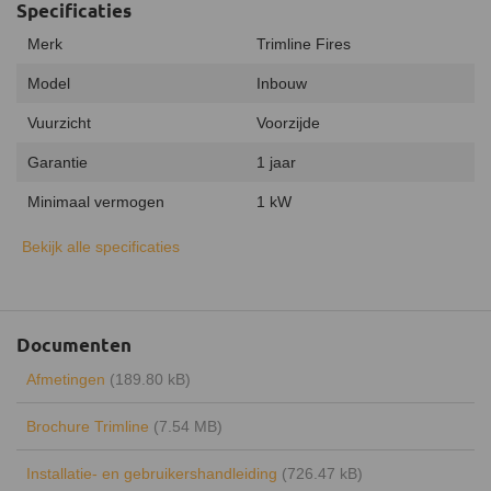
Specificaties
Merk
Trimline Fires
Model
Inbouw
Vuurzicht
Voorzijde
Garantie
1 jaar
Minimaal vermogen
1 kW
Maximaal vermogen
2 kW
Bekijk alle specificaties
Branderdecoratie
Houtstammen
Afstandsbediening
Documenten
Geluidsmodule
Afmetingen
(189.80 kB)
Verwarmingsfunctie
Brochure Trimline
(7.54 MB)
Keurmerk
CE
Installatie- en gebruikershandleiding
(726.47 kB)
Lichtmodule
LED