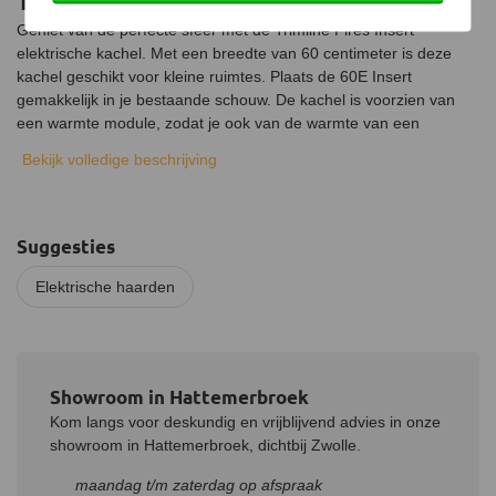
Trimline Fires 60E Insert
Geniet van de perfecte sfeer met de Trimline Fires Insert
elektrische kachel. Met een breedte van 60 centimeter is deze
kachel geschikt voor kleine ruimtes. Plaats de 60E Insert
gemakkelijk in je bestaande schouw. De kachel is voorzien van
een warmte module, zodat je ook van de warmte van een
haardvuur kunt genieten.
Bekijk volledige beschrijving
De Trimline 60E Insert elektrische kachel
installeren
Je kunt zelf kiezen hoe je de Trimline 60 Insert elektrische haard
Suggesties
installeert. Zo kun je de kachel gemakkelijk in je bestaande open
haard plaatsen of inbouwen in een meubel. De kachel is overal in
Elektrische haarden
je interieur te plaatsen zolang er een stopcontact in de buurt is.
Eenvoudige bediening
Om de kachel te bedienen kan je de meegeleverde
afstandbediening gebruiken, zo verander je gemakkelijk de
Showroom in Hattemerbroek
warmteafgifte en het vuurbeeld van de kachel. Of gebruik de
Kom langs voor deskundig en vrijblijvend advies in onze
handmatige bedieningsknoppen die zich bevinden aan de
showroom in Hattemerbroek, dichtbij Zwolle.
rechterkant van de verwarmingsuitgang. Daarnaast kun je een
maandag t/m zaterdag op afspraak
timer instellen om de kachel automatisch aan en uit te zetten. Ook