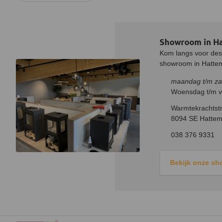
Showroom in H
Kom langs voor desk
showroom in Hatteme
maandag t/m za
Woensdag t/m vr
Warmtekrachtstr
8094 SE Hattem
038 376 9331
Bekijk onze s