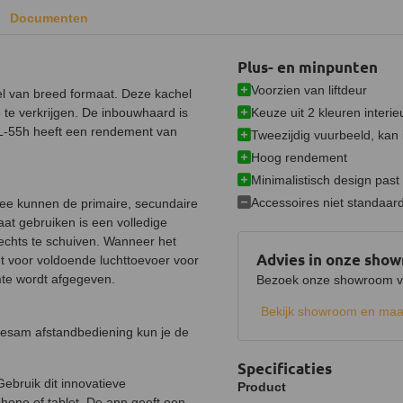
Documenten
Plus- en minpunten
Voorzien van liftdeur
l van breed formaat. Deze kachel
Keuze uit 2 kleuren interie
e te verkrijgen. De inbouwhaard is
2L-55h heeft een rendement van
Tweezijdig vuurbeeld, kan 
Hoog rendement
Minimalistisch design past i
Accessoires niet standaa
mee kunnen de primaire, secundaire
aat gebruiken is een volledige
rechts te schuiven. Wanneer het
Advies in onze sho
t voor voldoende luchttoevoer voor
mte wordt afgegeven.
Bezoek onze showroom voo
Bekijk showroom en maa
Sesam afstandbediening kun je de
Specificaties
ebruik dit innovatieve
Product
hone of tablet. De app geeft een