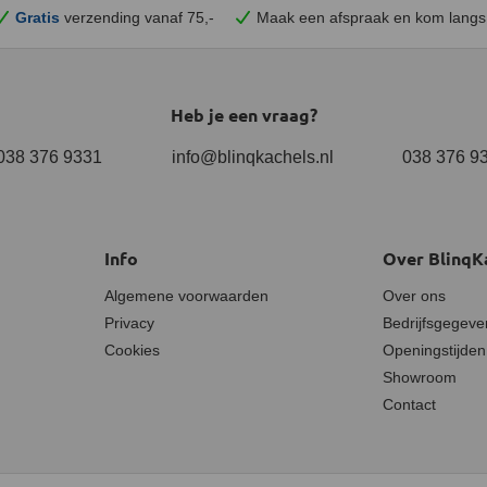
Gratis
verzending vanaf 75,-
Maak een afspraak en
kom
langs
Heb je een vraag?
038 376 9331
info@blinqkachels.nl
038 376 9
Info
Over BlinqK
Algemene voorwaarden
Over ons
Privacy
Bedrijfsgegeve
Cookies
Openingstijden
Showroom
Contact