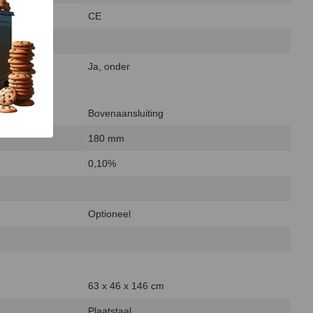
CE
Ja, onder
Bovenaansluiting
180 mm
0,10%
Optioneel
63 x 46 x 146 cm
Plaatstaal