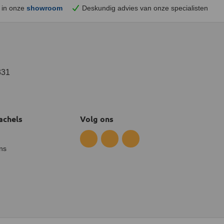
 in onze
showroom
Deskundig advies van onze specialisten
331
achels
Volg ons
ns