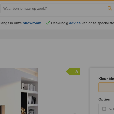
Zo
langs in onze
showroom
Deskundig
advies
van onze specialist
A
Kleur bi
Opties
S-