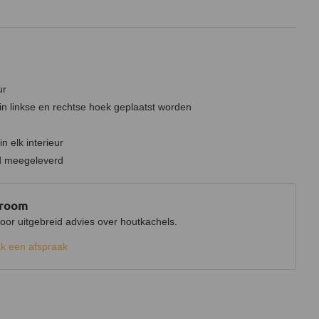
ur
in linkse en rechtse hoek geplaatst worden
n elk interieur
rd meegeleverd
wroom
r uitgebreid advies over houtkachels.
k een afspraak