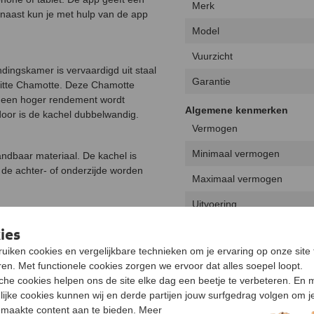
Merk
rnaast kun je met hulp van de app
Model
Vuurzicht
dingskamer is vervaardigd uit staal
Garantie
 witte Chamotte. Deze Chamotte
n een hoger rendement wordt
Algemene kenmerken
door is de kachel dubbelwandig.
Vermogen
Minimaal vermogen
ndbaar materiaal. De kachel is
de achter- of onderzijde worden
Maximaal vermogen
Uitvoering
aag te behouden en kun je de aslade
Type warmte
ies
rdt tegengehouden. Bij het vullen
uiken cookies en vergelijkbare technieken om je ervaring op onze site 
Energielabel
 cm lang en 25 cm in omtrek
en. Met functionele cookies zorgen we ervoor dat alles soepel loopt.
Rendement
sche cookies helpen ons de site elke dag een beetje te verbeteren. En 
lijke cookies kunnen wij en derde partijen jouw surfgedrag volgen om j
Draaibaar
maakte content aan te bieden. Meer