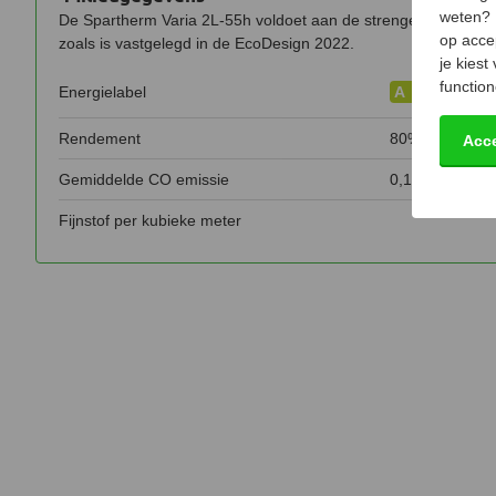
weten?
De Spartherm Varia 2L-55h voldoet aan de strenge Nederlan
op acce
zoals is vastgelegd in de EcoDesign 2022.
je kiest
function
Energielabel
A
Rendement
80%
Acc
Gemiddelde CO emissie
0,10%
Fijnstof per kubieke meter