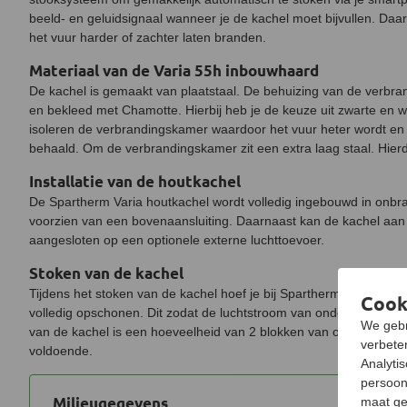
beeld- en geluidsignaal wanneer je de kachel moet bijvullen. Daa
het vuur harder of zachter laten branden.
Materiaal van de Varia 55h inbouwhaard
De kachel is gemaakt van plaatstaal. De behuizing van de verbran
en bekleed met Chamotte. Hierbij heb je de keuze uit zwarte en
isoleren de verbrandingskamer waardoor het vuur heter wordt e
behaald. Om de verbrandingskamer zit een extra laag staal. Hier
Installatie van de houtkachel
De Spartherm Varia houtkachel wordt volledig ingebouwd in onbra
voorzien van een bovenaansluiting. Daarnaast kan de kachel aan 
aangesloten op een optionele externe luchttoevoer.
Stoken van de kachel
Tijdens het stoken van de kachel hoef je bij Spartherm geen asl
Cook
volledig opschonen. Dit zodat de luchtstroom van onderaf niet wo
We gebr
van de kachel is een hoeveelheid van 2 blokken van ongeveer 30
verbeter
voldoende.
Analyti
persoon
Milieugegevens
maat ge