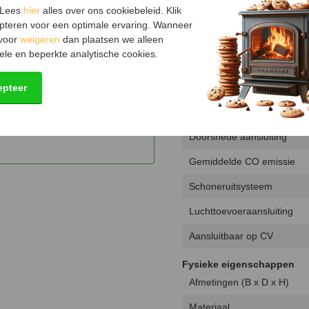
 Lees
hier
alles over ons cookiebeleid. Klik
dse en Europese wetgeving,
Keurmerk
pteren voor een optimale ervaring. Wanneer
 voor
weigeren
dan plaatsen we alleen
Hout opbergruimte
ele en beperkte analytische cookies.
Luchtregelaar
epteer
Technische specificaties
Aansluiting
Doorsnede aansluiting
Gemiddelde CO emissie
Schoneruitsysteem
Luchttoevoeraansluiting
Aansluitbaar op CV
Fysieke eigenschappen
Afmetingen (B x D x H)
Materiaal