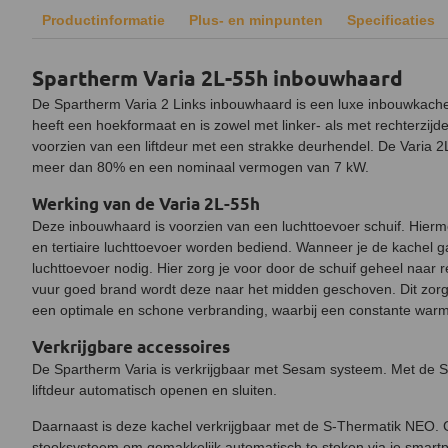
Productinformatie
Plus- en minpunten
Specificaties
Spartherm Varia 2L-55h inbouwhaard
De Spartherm Varia 2 Links inbouwhaard is een luxe inbouwkache
heeft een hoekformaat en is zowel met linker- als met rechterzijd
voorzien van een liftdeur met een strakke deurhendel. De Varia 
meer dan 80% en een nominaal vermogen van 7 kW.
Werking van de Varia 2L-55h
Deze inbouwhaard is voorzien van een luchttoevoer schuif. Hier
en tertiaire luchttoevoer worden bediend. Wanneer je de kachel g
luchttoevoer nodig. Hier zorg je voor door de schuif geheel naar 
vuur goed brand wordt deze naar het midden geschoven. Dit zorg
een optimale en schone verbranding, waarbij een constante war
Verkrijgbare accessoires
De Spartherm Varia is verkrijgbaar met Sesam systeem. Met de 
liftdeur automatisch openen en sluiten.
Daarnaast is deze kachel verkrijgbaar met de S-Thermatik NEO. G
stooksysteem om gemakkelijk automatisch te stoken via je smartp