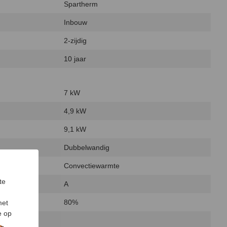
Spartherm
Inbouw
2-zijdig
10 jaar
7 kW
4,9 kW
9,1 kW
Dubbelwandig
Convectiewarmte
te
A
80%
met
e op