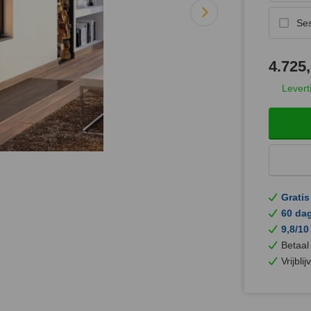
Se
4.725,
Levert
Gratis
60 da
9,8/10
Betaal
Vrijbli