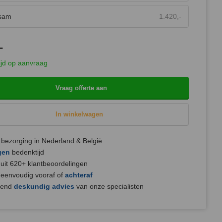
sam
1.420,-
-
ijd op aanvraag
Vraag offerte aan
In winkelwagen
bezorging in Nederland & België
gen
bedenktijd
uit 620+ klantbeoordelingen
 eenvoudig vooraf of
achteraf
jvend
deskundig advies
van onze specialisten