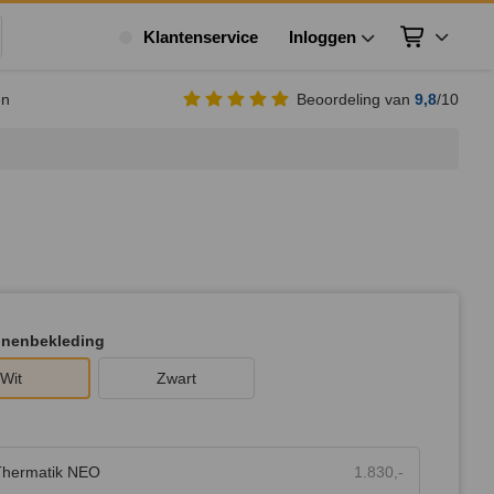
Klantenservice
Inloggen
Winkelwagen
ek
en
Beoordeling van
9,8
/10
nnenbekleding
Wit
Zwart
Thermatik NEO
1.830,-