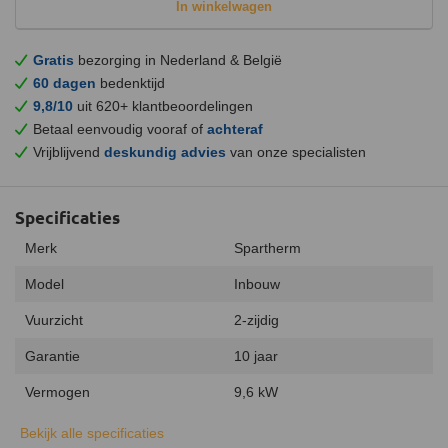
In winkelwagen
Gratis
bezorging in Nederland & België
60 dagen
bedenktijd
9,8/10
uit 620+ klantbeoordelingen
Betaal eenvoudig vooraf of
achteraf
Vrijblijvend
deskundig advies
van onze specialisten
Specificaties
Merk
Spartherm
Model
Inbouw
Vuurzicht
2-zijdig
Garantie
10 jaar
Vermogen
9,6 kW
Minimaal vermogen
6,7 kW
Bekijk alle specificaties