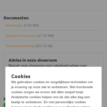
Maximaal vermogen
12,5 kW
Uitvoering
Dubbelwandig
Documenten
Type warmte
Convectiewarmte
Afmetingen
(5.02 MB)
Energielabel
A+
Spartherm brochure
(27.20 MB)
Rendement
80%
Prestatieverklaring
(552.42 kB)
Draaibaar
Keurmerk
CE
Advies in onze showroom
Hout opbergruimte
Bezoek onze showroom voor uitgebreid advies over
houtkachels.
Luchtregelaar
Ja, onder
Cookies
Bekijk showroom en maak een afspraak
Aansluiting
Bovenaansluiting
We gebruiken cookies en vergelijkbare technieken om
je ervaring op onze site te verbeteren. Met functionele
Doorsnede aansluiting
200 mm
cookies zorgen we ervoor dat alles soepel loopt.
Analytische cookies helpen ons de site elke dag een
Plus- en minpunten
Gemiddelde CO emissie
0,10%
beetje te verbeteren. En met persoonlijke cookies
Voorzien van liftdeur
kunnen wij en derde partijen jouw surfgedrag volgen