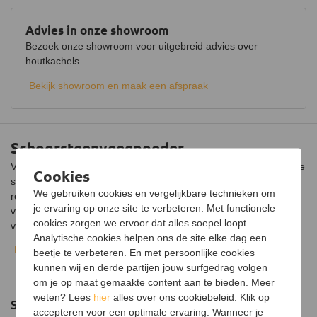
Advies in onze showroom
Bezoek onze showroom voor uitgebreid advies over
houtkachels.
Bekijk showroom en maak een afspraak
Schoorsteenveegpoeder
Voorkom een brand in het rookkanaal van je houtkachel met deze
Cookies
schoorsteenveegpoeder. De poeder droogt de creosoot in het
We gebruiken cookies en vergelijkbare technieken om
rookkanaal uit, waardoor het risico op een schoorsteenbrand
je ervaring op onze site te verbeteren. Met functionele
vermindert. Zo weet je zeker dat je tussen de jaarlijkse
cookies zorgen we ervoor dat alles soepel loopt.
veegbeurten door je houtkachel veilig kunt gebruiken. De poeder
Analytische cookies helpen ons de site elke dag een
wordt geleverd in een potje met een inhoud van 900 gram.
Bekijk volledige beschrijving
beetje te verbeteren. En met persoonlijke cookies
Gebruiksaanwijzing
kunnen wij en derde partijen jouw surfgedrag volgen
om je op maat gemaakte content aan te bieden. Meer
De schoorsteenveegpoeder is eenvoudig in gebruik. Let er wel op
weten? Lees
hier
alles over ons cookiebeleid. Klik op
dat het rookkanaal nog warm is. Dit betekent dat je de poeder
Suggesties
accepteren voor een optimale ervaring. Wanneer je
gebruikt na dat je een vuurtje hebt gestookt. Hierbij is het ook