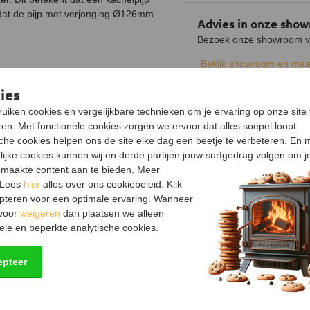
dat de pijp met verjonging Ø126mm
Advies in onze sho
Bezoek onze showroom voo
Bekijk showroom en maa
ies
Specificaties
uiken cookies en vergelijkbare technieken om je ervaring op onze site 
Product
en. Met functionele cookies zorgen we ervoor dat alles soepel loopt.
Uitvoering
sche cookies helpen ons de site elke dag een beetje te verbeteren. En 
lijke cookies kunnen wij en derde partijen jouw surfgedrag volgen om j
Dikte
maakte content aan te bieden. Meer
 Lees
hier
alles over ons cookiebeleid. Klik
Materiaal
pteren voor een optimale ervaring. Wanneer
 voor
weigeren
dan plaatsen we alleen
Verjonging
ele en beperkte analytische cookies.
Kleur
epteer
Keurmerk