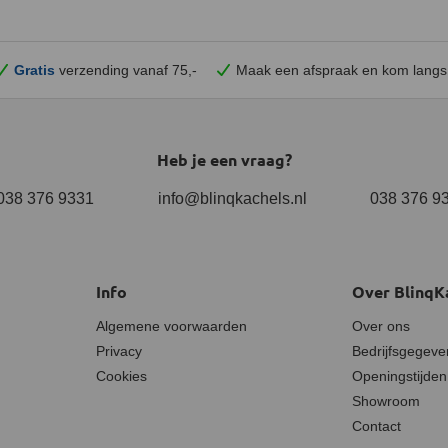
Gratis
verzending vanaf 75,-
Maak een afspraak en
kom
langs
Heb je een vraag?
038 376 9331
info@blinqkachels.nl
038 376 9
Info
Over BlinqK
Algemene voorwaarden
Over ons
Privacy
Bedrijfsgegeve
Cookies
Openingstijden
Showroom
Contact