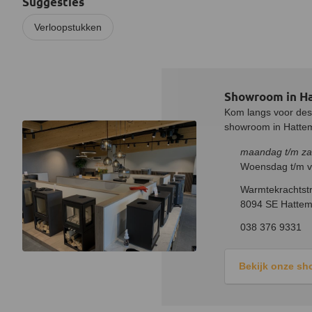
Suggesties
Verloopstukken
Showroom in H
Kom langs voor desk
showroom in Hatteme
maandag t/m za
Woensdag t/m vr
Warmtekrachtstr
8094 SE Hattem
038 376 9331
Bekijk onze s