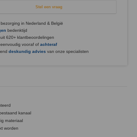
Stel een vraag
bezorging in Nederland & België
gen
bedenktijd
uit 620+ klantbeoordelingen
 eenvoudig vooraf of
achteraf
jvend
deskundig advies
van onze specialisten
teerd
 bestaand kanaal
ig materiaal
kt worden