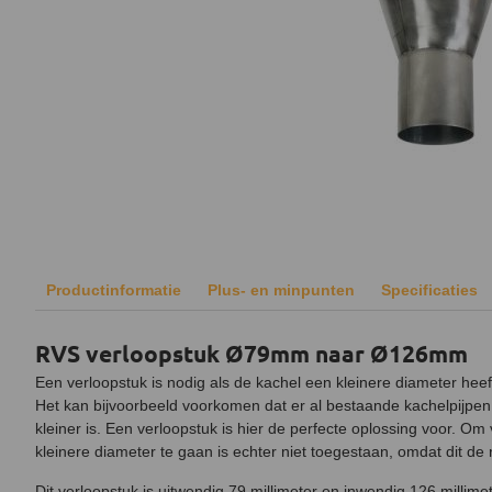
Productinformatie
Plus- en minpunten
Specificaties
RVS verloopstuk Ø79mm naar Ø126mm
Een verloopstuk is nodig als de kachel een kleinere diameter hee
Het kan bijvoorbeeld voorkomen dat er al bestaande kachelpijpen
kleiner is. Een verloopstuk is hier de perfecte oplossing voor. O
kleinere diameter te gaan is echter niet toegestaan, omdat dit de
Dit verloopstuk is uitwendig 79 millimeter en inwendig 126 millimet