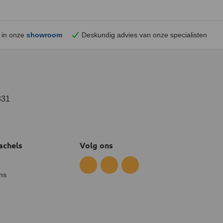
 in onze
showroom
Deskundig advies van onze specialisten
331
achels
Volg ons
ns