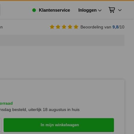
Klantenservice
Inloggen
Winkelwagen
ek
en
Beoordeling van
9,8
/10
orraad
sdag besteld, uiterlijk
18 augustus
in huis
In mijn winkelwagen