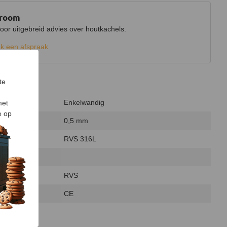
wroom
r uitgebreid advies over houtkachels.
k een afspraak
te
Enkelwandig
met
e op
0,5 mm
RVS 316L
RVS
CE