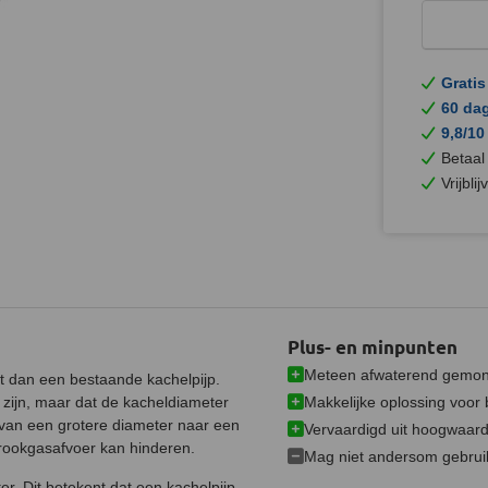
Gratis
60 da
9,8/10
Betaal
Vrijbli
Plus- en minpunten
Meteen afwaterend gemon
ft dan een bestaande kachelpijp.
Makkelijke oplossing voor
 zijn, maar dat de kacheldiameter
m van een grotere diameter naar een
Vervaardigd uit hoogwaard
 rookgasafvoer kan hinderen.
Mag niet andersom gebrui
er. Dit betekent dat een kachelpijp