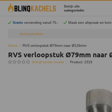
Bekijk alle
categorieën
Gratis
verzending vanaf 75,-
Maak een afspraak en
kom
Verloopstukken
Home
RVS verloopstuk Ø79mm naar Ø126mm
RVS verloopstuk Ø79mm naar
Schrijf eerste review
Product: 2319