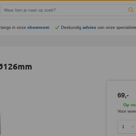
Zo
langs in onze
showroom
Deskundig
advies
van onze specialist
 Ø126mm
69,-
Op vo
Voor woen