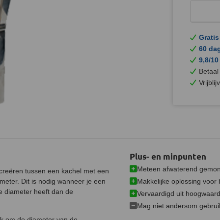
Gratis
60 da
9,8/10
Betaal
Vrijbli
Plus- en minpunten
Meteen afwaterend gemon
creëren tussen een kachel met een
Makkelijke oplossing voor
meter.
Dit is nodig wanneer je een
e diameter heeft dan de
Vervaardigd uit hoogwaard
Mag niet andersom gebrui
uk om de diameter van de