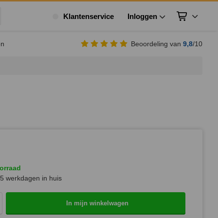
Klantenservice
Inloggen
Winkelwagen
ek
en
Beoordeling van
9,8
/10
orraad
5 werkdagen in huis
In mijn winkelwagen