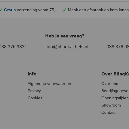
Gratis
verzending vanaf 75,-
Maak een afspraak en
kom
langs
Heb je een vraag?
038 376 9331
info@blinqkachels.nl
038 376 9
Info
Over BlinqK
Algemene voorwaarden
Over ons
Privacy
Bedrijfsgegeve
Cookies
Openingstijden
Showroom
Contact