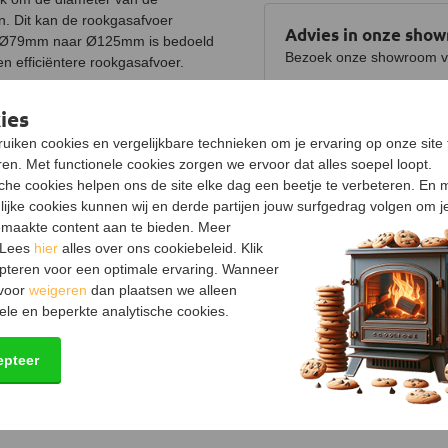
an. Dit kan de rookgasafvoer
Advies in onze sho
k Ø79mm naar Ø125mm is bedoeld
Bezoek onze showroom voo
n efficiëntere rookgasafvoer.
Bekijk showroom en maa
ies
en buitendiameter van 80 mm over de
diameter van 125 mm past over de
uiken cookies en vergelijkbare technieken om je ervaring op onze site 
Specificaties
rvoor dat alle verbindingen goed
en. Met functionele cookies zorgen we ervoor dat alles soepel loopt.
Product
sche cookies helpen ons de site elke dag een beetje te verbeteren. En 
Uitvoering
lijke cookies kunnen wij en derde partijen jouw surfgedrag volgen om j
maakte content aan te bieden. Meer
Materiaal
 Lees
hier
alles over ons cookiebeleid. Klik
pteren voor een optimale ervaring. Wanneer
Verjonging
 voor
weigeren
dan plaatsen we alleen
Kleur
ele en beperkte analytische cookies.
Keurmerk
epteer