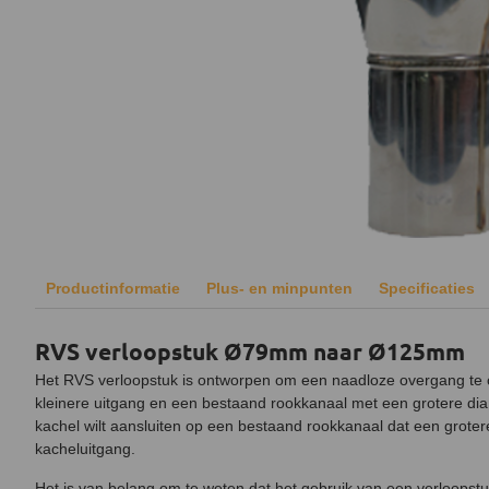
Productinformatie
Plus- en minpunten
Specificaties
RVS verloopstuk Ø79mm naar Ø125mm
Het RVS verloopstuk is ontworpen om een naadloze overgang te 
kleinere uitgang en een bestaand rookkanaal met een grotere dia
kachel wilt aansluiten op een bestaand rookkanaal dat een groter
kacheluitgang.
Het is van belang om te weten dat het gebruik van een verloopst