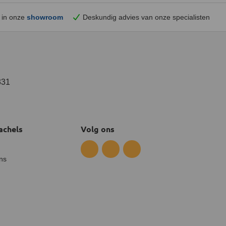
 in onze
showroom
Deskundig advies van onze specialisten
331
achels
Volg ons
ns