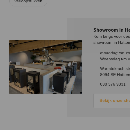
Verloopstukken
Showroom in H
Kom langs voor desk
showroom in Hatteme
maandag t/m za
Woensdag t/m vr
Warmtekrachtstr
8094 SE Hattem
038 376 9331
Bekijk onze s