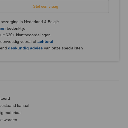
Stel een vraag
bezorging in Nederland & België
gen
bedenktijd
uit 620+ klantbeoordelingen
 eenvoudig vooraf of
achteraf
jvend
deskundig advies
van onze specialisten
teerd
 bestaand kanaal
ig materiaal
kt worden