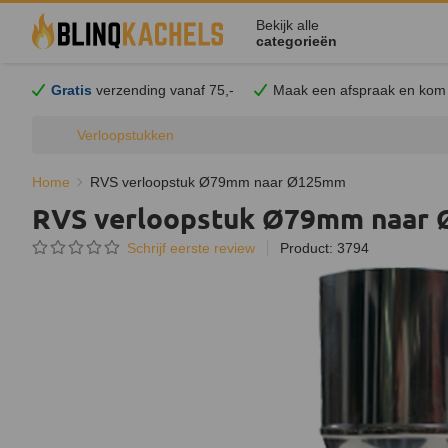
Bekijk alle
categorieën
Gratis
verzending vanaf 75,-
Maak een afspraak en
kom
Verloopstukken
Home
RVS verloopstuk Ø79mm naar Ø125mm
RVS verloopstuk Ø79mm naar
Schrijf eerste review
Product: 3794