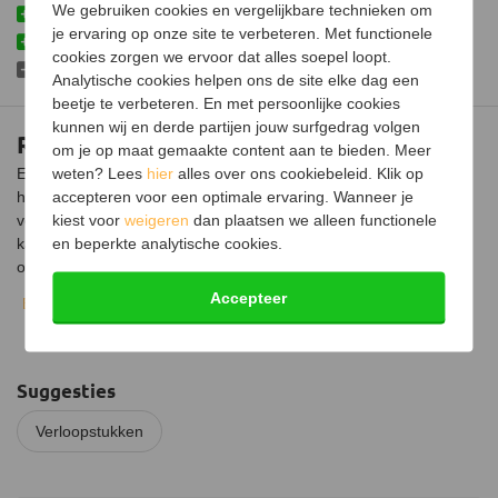
We gebruiken cookies en vergelijkbare technieken om
Makkelijke oplossing voor bestaand kanaal
je ervaring op onze site te verbeteren. Met functionele
Vervaardigd uit hoogwaardig materiaal
cookies zorgen we ervoor dat alles soepel loopt.
Mag niet andersom gebruikt worden
Analytische cookies helpen ons de site elke dag een
beetje te verbeteren. En met persoonlijke cookies
kunnen wij en derde partijen jouw surfgedrag volgen
RVS verloopstuk Ø79mm naar Ø111mm
om je op maat gemaakte content aan te bieden. Meer
Een verloopstuk is nodig als de kachel een kleinere diameter
weten? Lees
hier
alles over ons cookiebeleid. Klik op
heeft dan een bestaande kachelpijp. Het kan bijvoorbeeld
accepteren voor een optimale ervaring. Wanneer je
voorkomen dat er al bestaande kachelpijpen zijn, maar dat de
kiest voor
weigeren
dan plaatsen we alleen functionele
kacheldiameter kleiner is. Een verloopstuk is hier de perfecte
en beperkte analytische cookies.
oplossing voor. Om van een grotere diameter naar een kleinere
diameter te gaan is echter niet toegestaan, omdat dit de
Accepteer
Bekijk volledige beschrijving
rookgasafvoer kan hinderen.
Dit verloopstuk is uitwendig 79 millimeter en inwendig 111
millimeter. Dit betekent dat een kachelpijp of kacheluitgang van
Suggesties
Ø80mm over het verloopstuk heen gaat en dat de pijp met
verjonging Ø111mm in het verloopstuk gaat.
Verloopstukken