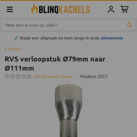
Winkelw
Zoe
Maak een afspraak en
kom
langs in onze
showroom
Home
RVS verloopstuk Ø79mm naar
Ø111mm
Schrijf eerste review
Product: 2317