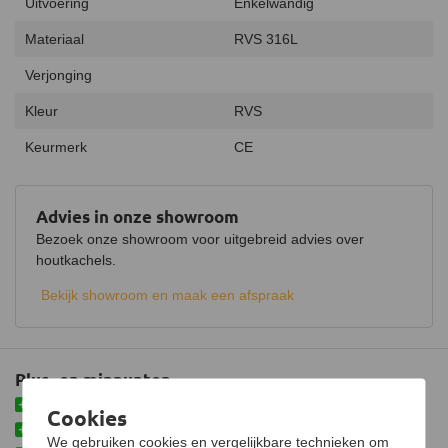
Uitvoering
Enkelwandig
Materiaal
RVS 316L
Verjonging
Kleur
RVS
Keurmerk
CE
Advies in onze showroom
Bezoek onze showroom voor uitgebreid advies over
houtkachels.
Bekijk showroom en maak een afspraak
Plus- en minpunten
Meteen afwaterend gemonteerd
Cookies
Makkelijke oplossing voor bestaand kanaal
We gebruiken cookies en vergelijkbare technieken om