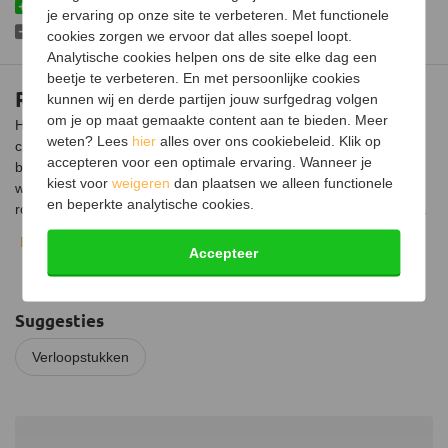
Vervaardigd uit hoogwaardig materiaal
je ervaring op onze site te verbeteren. Met functionele
Mag niet andersom gebruikt worden
cookies zorgen we ervoor dat alles soepel loopt.
Analytische cookies helpen ons de site elke dag een
beetje te verbeteren. En met persoonlijke cookies
RVS verloopstuk Ø79mm naar Ø110mm
kunnen wij en derde partijen jouw surfgedrag volgen
om je op maat gemaakte content aan te bieden. Meer
Het RVS verloopstuk is ontworpen om een naadloze overgang te
weten? Lees
hier
alles over ons cookiebeleid. Klik op
creëren tussen een kachel met een kleinere uitgang en een
accepteren voor een optimale ervaring. Wanneer je
bestaand rookkanaal met een grotere diameter.
Dit is nodig
kiest voor
weigeren
dan plaatsen we alleen functionele
wanneer je een kachel wilt aansluiten op een bestaand
en beperkte analytische cookies.
rookkanaal dat een grotere diameter heeft dan de kacheluitgang.
Bekijk volledige beschrijving
Het is van belang om te weten dat het gebruik van een
Accepteer
verloopstuk om de diameter van de kachelpijp te verkleinen (van
groter naar kleiner) niet is toegestaan. Dit kan de rookgasafvoer
belemmeren en de veiligheid in gevaar brengen.
Het verloopstuk
Suggesties
Ø79mm naar Ø110mm is bedoeld om de diameter te vergroten,
wat zorgt voor een betere trek en een efficiëntere rookgasafvoer.
Verloopstukken
Installatie
Bij de installatie schuif je de kachelpijp of kacheluitgang met een
buitendiameter van 80 mm over de kleine zijde van het