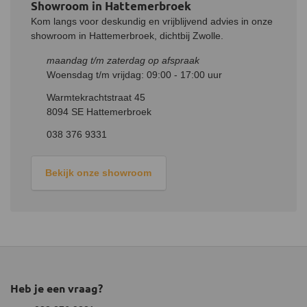
verloopstuk.
De grotere zijde met een binnendiameter van 110
Showroom in Hattemerbroek
mm past over de verjonging van de bestaande kachelpijp of het
Kom langs voor deskundig en vrijblijvend advies in onze
rookkanaal.
Zorg ervoor dat alle verbindingen goed aansluiten en
showroom in Hattemerbroek, dichtbij Zwolle.
afdichten om rooklekkage te voorkomen.
maandag t/m zaterdag op afspraak
Woensdag t/m vrijdag: 09:00 - 17:00 uur
Warmtekrachtstraat 45
8094 SE Hattemerbroek
038 376 9331
Bekijk onze showroom
Heb je een vraag?