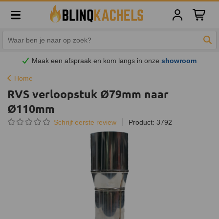
Winkelw
Zoe
Maak een afspraak en
kom
langs in onze
showroom
Home
RVS verloopstuk Ø79mm naar
Ø110mm
Schrijf eerste review
Product: 3792