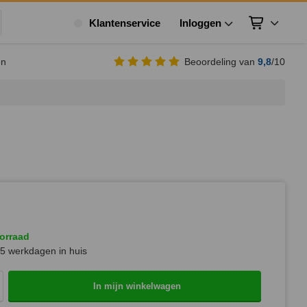
Klantenservice
Inloggen
Winkelwagen
ek
en
Beoordeling van
9,8
/10
orraad
5 werkdagen in huis
In mijn winkelwagen