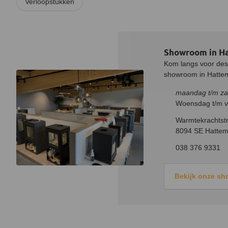
Verloopstukken
Showroom in H
Kom langs voor desk
showroom in Hatteme
maandag t/m za
Woensdag t/m vr
Warmtekrachtstr
8094 SE Hattem
038 376 9331
Bekijk onze s