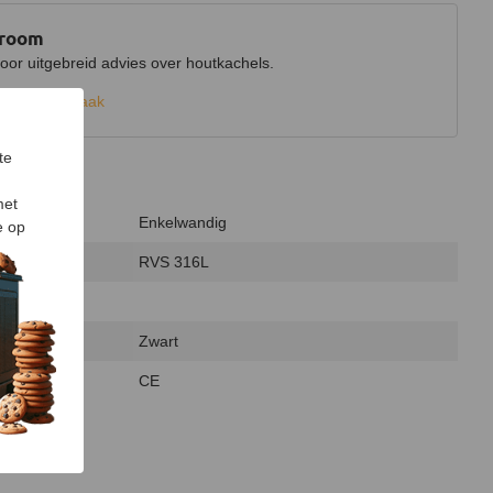
wroom
r uitgebreid advies over houtkachels.
k een afspraak
te
met
Enkelwandig
e op
RVS 316L
Zwart
CE