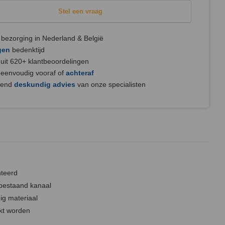
Stel een vraag
bezorging in Nederland & België
gen
bedenktijd
uit 620+ klantbeoordelingen
 eenvoudig vooraf of
achteraf
jvend
deskundig advies
van onze specialisten
teerd
 bestaand kanaal
ig materiaal
kt worden