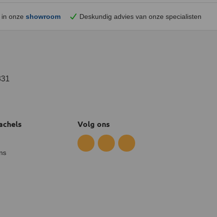
 in onze
showroom
Deskundig advies van onze specialisten
331
achels
Volg ons
ns