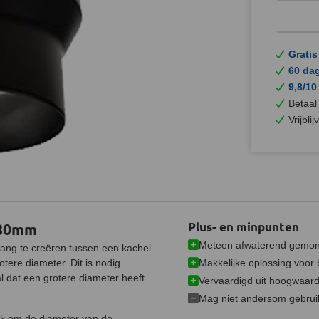
Gratis
60 da
9,8/10
Betaal
Vrijbli
180mm
Plus- en minpunten
Meteen afwaterend gemon
ang te creëren tussen een kachel
Makkelijke oplossing voor
otere diameter.
Dit is nodig
l dat een grotere diameter heeft
Vervaardigd uit hoogwaard
Mag niet andersom gebrui
uk om de diameter van de