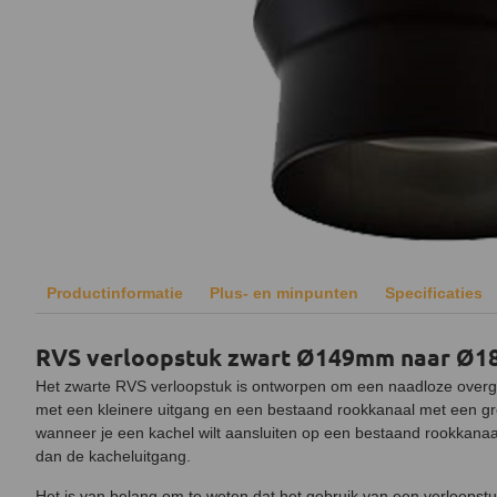
Productinformatie
Plus- en minpunten
Specificaties
RVS verloopstuk zwart Ø149mm naar Ø
Het zwarte RVS verloopstuk is ontworpen om een naadloze overg
met een kleinere uitgang en een bestaand rookkanaal met een gr
wanneer je een kachel wilt aansluiten op een bestaand rookkanaa
dan de kacheluitgang.
Het is van belang om te weten dat het gebruik van een verloopst