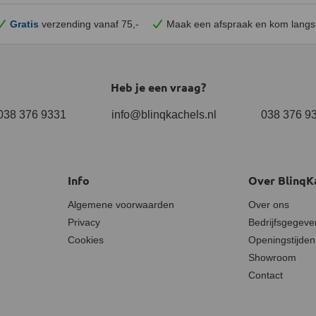
Gratis
verzending vanaf 75,-
Maak een afspraak en
kom
langs
Heb je een vraag?
038 376 9331
info@blinqkachels.nl
038 376 9
Info
Over BlinqK
Algemene voorwaarden
Over ons
Privacy
Bedrijfsgegeve
Cookies
Openingstijden
Showroom
Contact