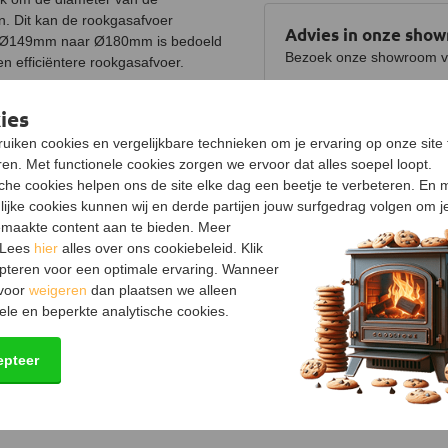
an. Dit kan de rookgasafvoer
Advies in onze sho
k Ø149mm naar Ø180mm is bedoeld
Bezoek onze showroom voo
n efficiëntere rookgasafvoer.
Bekijk showroom en maa
ies
en buitendiameter van 150 mm over de
diameter van 180 mm past over de
uiken cookies en vergelijkbare technieken om je ervaring op onze site 
Specificaties
rvoor dat alle verbindingen goed
en. Met functionele cookies zorgen we ervoor dat alles soepel loopt.
Product
sche cookies helpen ons de site elke dag een beetje te verbeteren. En 
Uitvoering
lijke cookies kunnen wij en derde partijen jouw surfgedrag volgen om j
maakte content aan te bieden. Meer
Materiaal
 Lees
hier
alles over ons cookiebeleid. Klik
pteren voor een optimale ervaring. Wanneer
Verjonging
 voor
weigeren
dan plaatsen we alleen
Kleur
ele en beperkte analytische cookies.
Keurmerk
epteer