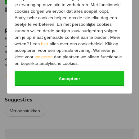
Vervaardigd uit hoogwaardig materiaal
je ervaring op onze site te verbeteren. Met functionele
Mag niet andersom gebruikt worden
cookies zorgen we ervoor dat alles soepel loopt.
Analytische cookies helpen ons de site elke dag een
beetje te verbeteren. En met persoonlijke cookies
RVS verloopstuk Ø129mm naar Ø200mm
kunnen wij en derde partijen jouw surfgedrag volgen
om je op maat gemaakte content aan te bieden. Meer
Het RVS verloopstuk is ontworpen om een naadloze overgang te
weten? Lees
hier
alles over ons cookiebeleid. Klik op
creëren tussen een kachel met een kleinere uitgang en een
accepteren voor een optimale ervaring. Wanneer je
bestaand rookkanaal met een grotere diameter.
Dit is nodig
kiest voor
weigeren
dan plaatsen we alleen functionele
wanneer je een kachel wilt aansluiten op een bestaand
en beperkte analytische cookies.
rookkanaal dat een grotere diameter heeft dan de kacheluitgang.
Bekijk volledige beschrijving
Het is van belang om te weten dat het gebruik van een
Accepteer
verloopstuk om de diameter van de kachelpijp te verkleinen (van
groter naar kleiner) niet is toegestaan. Dit kan de rookgasafvoer
belemmeren en de veiligheid in gevaar brengen.
Het verloopstuk
Suggesties
Ø129mm naar Ø200mm is bedoeld om de diameter te vergroten,
wat zorgt voor een betere trek en een efficiëntere rookgasafvoer.
Verloopstukken
Installatie
Bij de installatie schuif je de kachelpijp of kacheluitgang met een
buitendiameter van 130 mm over de kleine zijde van het