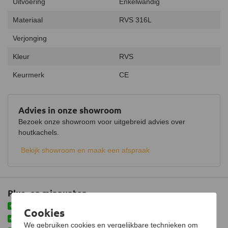
Uitvoering
Enkelwandig
Materiaal
RVS 316L
Verjonging
Kleur
RVS
Keurmerk
CE
Advies in onze showroom
Bezoek onze showroom voor uitgebreid advies over
houtkachels.
Bekijk showroom en maak een afspraak
Plus- en minpunten
Meteen afwaterend gemonteerd
Cookies
Makkelijke oplossing voor bestaand kanaal
We gebruiken cookies en vergelijkbare technieken om