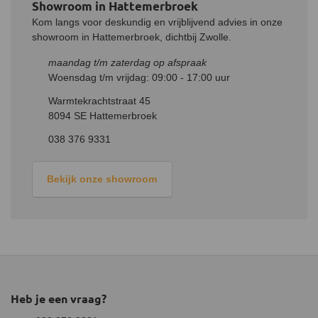
verloopstuk.
De grotere zijde met een binnendiameter van 200
Showroom in Hattemerbroek
mm past over de verjonging van de bestaande kachelpijp of het
Kom langs voor deskundig en vrijblijvend advies in onze
rookkanaal.
Zorg ervoor dat alle verbindingen goed aansluiten en
showroom in Hattemerbroek, dichtbij Zwolle.
afdichten om rooklekkage te voorkomen.
maandag t/m zaterdag op afspraak
Woensdag t/m vrijdag: 09:00 - 17:00 uur
Warmtekrachtstraat 45
8094 SE Hattemerbroek
038 376 9331
Bekijk onze showroom
Heb je een vraag?