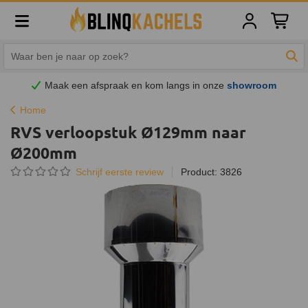
Winkelw
Zoe
Maak een afspraak en
kom
langs in onze
showroom
Home
RVS verloopstuk Ø129mm naar
Ø200mm
Schrijf eerste review
Product: 3826