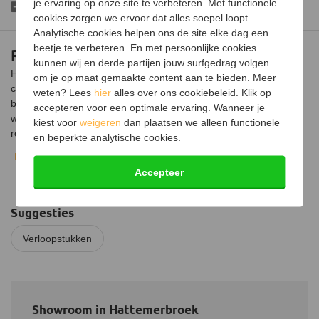
je ervaring op onze site te verbeteren. Met functionele
Mag niet andersom gebruikt worden
cookies zorgen we ervoor dat alles soepel loopt.
Analytische cookies helpen ons de site elke dag een
beetje te verbeteren. En met persoonlijke cookies
RVS verloopstuk Ø109mm naar Ø140mm
kunnen wij en derde partijen jouw surfgedrag volgen
Het RVS verloopstuk is ontworpen om een naadloze overgang te
om je op maat gemaakte content aan te bieden. Meer
creëren tussen een kachel met een kleinere uitgang en een
weten? Lees
hier
alles over ons cookiebeleid. Klik op
bestaand rookkanaal met een grotere diameter.
Dit is nodig
accepteren voor een optimale ervaring. Wanneer je
wanneer je een kachel wilt aansluiten op een bestaand
kiest voor
weigeren
dan plaatsen we alleen functionele
rookkanaal dat een grotere diameter heeft dan de kacheluitgang.
en beperkte analytische cookies.
Bekijk volledige beschrijving
Het is van belang om te weten dat het gebruik van een
Accepteer
verloopstuk om de diameter van de kachelpijp te verkleinen (van
groter naar kleiner) niet is toegestaan. Dit kan de rookgasafvoer
belemmeren en de veiligheid in gevaar brengen.
Het verloopstuk
Suggesties
Ø109mm naar Ø140mm is bedoeld om de diameter te vergroten,
wat zorgt voor een betere trek en een efficiëntere rookgasafvoer.
Verloopstukken
Installatie
Bij de installatie schuif je de kachelpijp of kacheluitgang met een
buitendiameter van 110 mm over de kleine zijde van het
verloopstuk.
De grotere zijde met een binnendiameter van 140
Showroom in Hattemerbroek