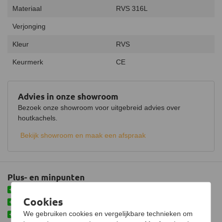
Materiaal
RVS 316L
Verjonging
Kleur
RVS
Keurmerk
CE
Advies in onze showroom
Bezoek onze showroom voor uitgebreid advies over
houtkachels.
Bekijk showroom en maak een afspraak
Plus- en minpunten
Meteen afwaterend gemonteerd
Cookies
Makkelijke oplossing voor bestaand kanaal
We gebruiken cookies en vergelijkbare technieken om
Vervaardigd uit hoogwaardig materiaal