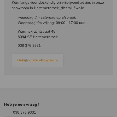
mm past over de verjonging van de bestaande kachelpijp of het
Kom langs voor deskundig en vrijblijvend advies in onze
rookkanaal.
Zorg ervoor dat alle verbindingen goed aansluiten en
showroom in Hattemerbroek, dichtbij Zwolle.
afdichten om rooklekkage te voorkomen.
maandag t/m zaterdag op afspraak
Woensdag t/m vrijdag: 09:00 - 17:00 uur
Warmtekrachtstraat 45
8094 SE Hattemerbroek
038 376 9331
Bekijk onze showroom
Heb je een vraag?
038 376 9331