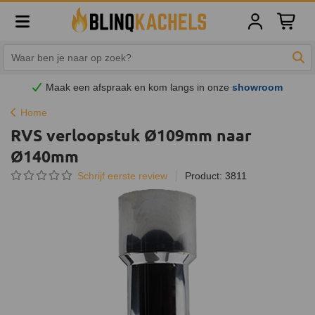
Winkelw
Zoe
Maak een afspraak en
kom
langs in onze
showroom
Home
RVS verloopstuk Ø109mm naar
Ø140mm
Schrijf eerste review
Product: 3811