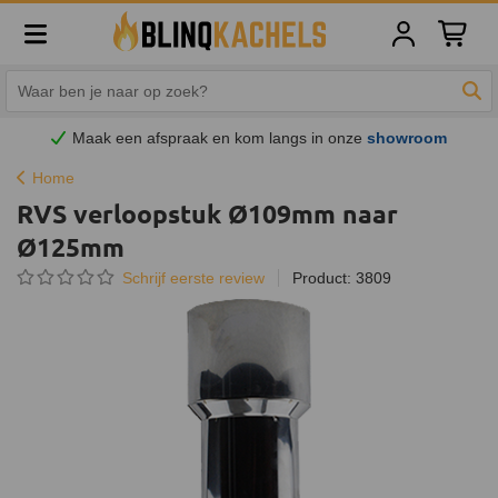
Winkelw
Zoe
Maak een afspraak en
kom
langs in onze
showroom
Home
RVS verloopstuk Ø109mm naar
Ø125mm
Schrijf eerste review
Product: 3809