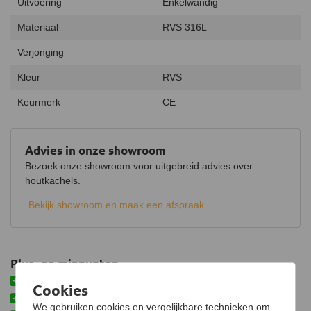
Uitvoering
Enkelwandig
Materiaal
RVS 316L
Verjonging
Kleur
RVS
Keurmerk
CE
Advies in onze showroom
Bezoek onze showroom voor uitgebreid advies over
houtkachels.
Bekijk showroom en maak een afspraak
Plus- en minpunten
Meteen afwaterend gemonteerd
Cookies
Makkelijke oplossing voor bestaand kanaal
We gebruiken cookies en vergelijkbare technieken om