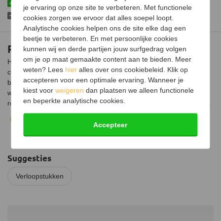
Vervaardigd uit hoogwaardig materiaal
je ervaring op onze site te verbeteren. Met functionele
Mag niet andersom gebruikt worden
cookies zorgen we ervoor dat alles soepel loopt.
Analytische cookies helpen ons de site elke dag een
beetje te verbeteren. En met persoonlijke cookies
RVS verloopstuk Ø109mm naar Ø125mm
kunnen wij en derde partijen jouw surfgedrag volgen
om je op maat gemaakte content aan te bieden. Meer
Het RVS verloopstuk is ontworpen om een naadloze overgang te
weten? Lees
hier
alles over ons cookiebeleid. Klik op
creëren tussen een kachel met een kleinere uitgang en een
accepteren voor een optimale ervaring. Wanneer je
bestaand rookkanaal met een grotere diameter.
Dit is nodig
kiest voor
weigeren
dan plaatsen we alleen functionele
wanneer je een kachel wilt aansluiten op een bestaand
en beperkte analytische cookies.
rookkanaal dat een grotere diameter heeft dan de kacheluitgang.
Bekijk volledige beschrijving
Het is van belang om te weten dat het gebruik van een
Accepteer
verloopstuk om de diameter van de kachelpijp te verkleinen (van
groter naar kleiner) niet is toegestaan. Dit kan de rookgasafvoer
belemmeren en de veiligheid in gevaar brengen.
Het verloopstuk
Suggesties
Ø109mm naar Ø125mm is bedoeld om de diameter te vergroten,
wat zorgt voor een betere trek en een efficiëntere rookgasafvoer.
Verloopstukken
Installatie
Bij de installatie schuif je de kachelpijp of kacheluitgang met een
buitendiameter van 110 mm over de kleine zijde van het