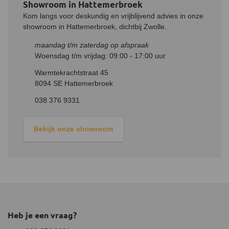
verloopstuk.
De grotere zijde met een binnendiameter van 125
Showroom in Hattemerbroek
mm past over de verjonging van de bestaande kachelpijp of het
Kom langs voor deskundig en vrijblijvend advies in onze
rookkanaal.
Zorg ervoor dat alle verbindingen goed aansluiten en
showroom in Hattemerbroek, dichtbij Zwolle.
afdichten om rooklekkage te voorkomen.
maandag t/m zaterdag op afspraak
Woensdag t/m vrijdag: 09:00 - 17:00 uur
Warmtekrachtstraat 45
8094 SE Hattemerbroek
038 376 9331
Bekijk onze showroom
Heb je een vraag?