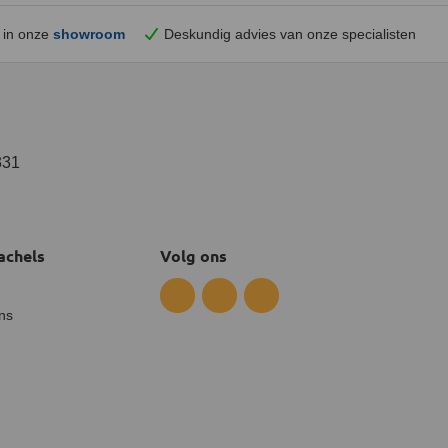
 in onze
showroom
Deskundig advies van onze specialisten
331
achels
Volg ons
ns