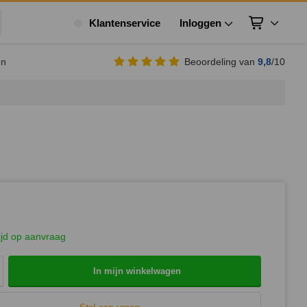
Klantenservice
Inloggen
Winkelwagen
ek
en
Beoordeling van
9,8
/10
ijd op aanvraag
In mijn winkelwagen