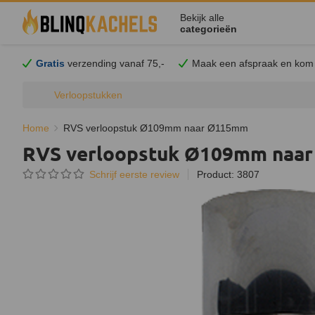
Bekijk alle
categorieën
Gratis
verzending vanaf 75,-
Maak een afspraak en
kom
Verloopstukken
Home
RVS verloopstuk Ø109mm naar Ø115mm
RVS verloopstuk Ø109mm naa
Schrijf eerste review
Product: 3807