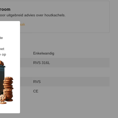
wroom
r uitgebreid advies over houtkachels.
k een afspraak
te
met
Enkelwandig
e op
RVS 316L
RVS
CE