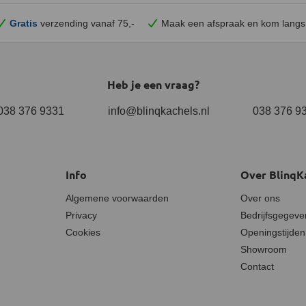
Gratis
verzending vanaf 75,-
Maak een afspraak en
kom
langs
Heb je een vraag?
038 376 9331
info@blinqkachels.nl
038 376 9
Info
Over BlinqK
Algemene voorwaarden
Over ons
Privacy
Bedrijfsgegeve
Cookies
Openingstijden
Showroom
Contact