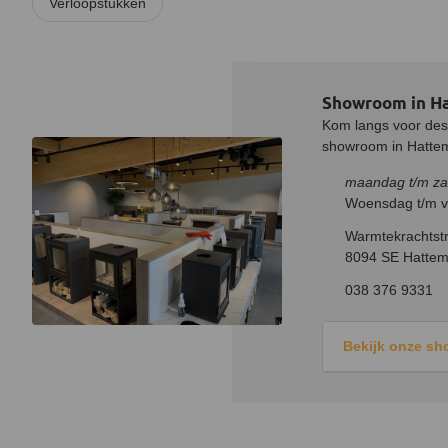
Verloopstukken
Showroom in H
Kom langs voor desk
showroom in Hatteme
maandag t/m za
Woensdag t/m vr
Warmtekrachtstr
8094 SE Hattem
038 376 9331
Bekijk onze s