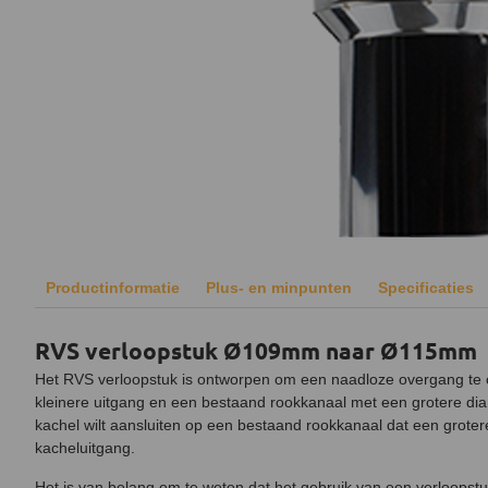
Productinformatie
Plus- en minpunten
Specificaties
RVS verloopstuk Ø109mm naar Ø115mm
Het RVS verloopstuk is ontworpen om een naadloze overgang te 
kleinere uitgang en een bestaand rookkanaal met een grotere dia
kachel wilt aansluiten op een bestaand rookkanaal dat een groter
kacheluitgang.
Het is van belang om te weten dat het gebruik van een verloopst