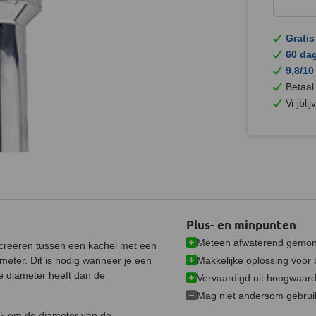
Gratis
60 da
9,8/10
Betaal
Vrijbli
Plus- en minpunten
Meteen afwaterend gemon
creëren tussen een kachel met een
Makkelijke oplossing voor
meter.
Dit is nodig wanneer je een
e diameter heeft dan de
Vervaardigd uit hoogwaard
Mag niet andersom gebrui
uk om de diameter van de