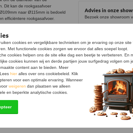
an. Dit kan de rookgasafvoer
Advies in onze sho
k Ø109mm naar Ø115mm is bedoeld
Bezoek onze showroom voo
n efficiëntere rookgasafvoer.
Bekijk showroom en maa
ies
en buitendiameter van 110 mm over de
diameter van 115 mm past over de
uiken cookies en vergelijkbare technieken om je ervaring op onze site 
Specificaties
rvoor dat alle verbindingen goed
en. Met functionele cookies zorgen we ervoor dat alles soepel loopt.
Product
sche cookies helpen ons de site elke dag een beetje te verbeteren. En 
Uitvoering
lijke cookies kunnen wij en derde partijen jouw surfgedrag volgen om j
maakte content aan te bieden. Meer
Materiaal
 Lees
hier
alles over ons cookiebeleid. Klik
pteren voor een optimale ervaring. Wanneer
Verjonging
 voor
weigeren
dan plaatsen we alleen
Kleur
ele en beperkte analytische cookies.
Keurmerk
epteer