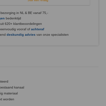
Stel een vraag
bezorging in NL & BE vanaf 75,-
gen
bedenktijd
uit 620+ klantbeoordelingen
 eenvoudig vooraf of
achteraf
jvend
deskundig advies
van onze specialisten
teerd
 bestaand kanaal
ig materiaal
kt worden