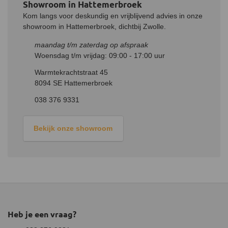
Showroom in Hattemerbroek
buitendiameter van 120 mm over de kleine zijde van het
verloopstuk.
Kom langs voor deskundig en vrijblijvend advies in onze
De grotere zijde met een binnendiameter van 150
mm past over de verjonging van de bestaande kachelpijp of het
showroom in Hattemerbroek, dichtbij Zwolle.
rookkanaal.
Zorg ervoor dat alle verbindingen goed aansluiten en
maandag t/m zaterdag op afspraak
afdichten om rooklekkage te voorkomen.
Woensdag t/m vrijdag: 09:00 - 17:00 uur
Warmtekrachtstraat 45
8094 SE Hattemerbroek
038 376 9331
Bekijk onze showroom
Heb je een vraag?