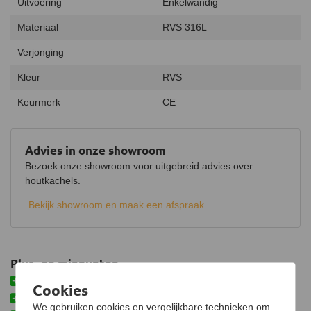
Uitvoering
Enkelwandig
Materiaal
RVS 316L
Verjonging
Kleur
RVS
Keurmerk
CE
Advies in onze showroom
Bezoek onze showroom voor uitgebreid advies over
houtkachels.
Bekijk showroom en maak een afspraak
Plus- en minpunten
Meteen afwaterend gemonteerd
Cookies
Makkelijke oplossing voor bestaand kanaal
We gebruiken cookies en vergelijkbare technieken om