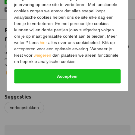
Vervaardigd uit hoogwaardig materiaal
je ervaring op onze site te verbeteren. Met functionele
Mag niet andersom gebruikt worden
cookies zorgen we ervoor dat alles soepel loopt.
Analytische cookies helpen ons de site elke dag een
beetje te verbeteren. En met persoonlijke cookies
RVS verloopstuk excentrisch Ø119mm
kunnen wij en derde partijen jouw surfgedrag volgen
om je op maat gemaakte content aan te bieden. Meer
naar Ø150mm
weten? Lees
hier
alles over ons cookiebeleid. Klik op
Het excentrische RVS verloopstuk is ontworpen om een naadloze
accepteren voor een optimale ervaring. Wanneer je
overgang te creëren tussen een kachel met een kleinere uitgang
kiest voor
weigeren
dan plaatsen we alleen functionele
en een bestaand rookkanaal met een grotere diameter.
Dit is
en beperkte analytische cookies.
nodig wanneer je een kachel wilt aansluiten op een bestaand
rookkanaal dat een grotere diameter heeft dan de kacheluitgang.
Bekijk volledige beschrijving
Accepteer
Het is van belang om te weten dat het gebruik van een
verloopstuk om de diameter van de kachelpijp te verkleinen (van
groter naar kleiner) niet is toegestaan. Dit kan de rookgasafvoer
Suggesties
belemmeren en de veiligheid in gevaar brengen.
Het verloopstuk
Ø119mm naar Ø150mm is bedoeld om de diameter te vergroten,
Verloopstukken
wat zorgt voor een betere trek en een efficiëntere rookgasafvoer.
Installatie
Bij de installatie schuif je de kachelpijp of kacheluitgang met een