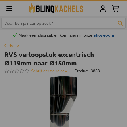
Winkelw
Zoe
Maak een afspraak en
kom
langs in onze
showroom
Home
RVS verloopstuk excentrisch
Ø119mm naar Ø150mm
Schrijf eerste review
Product: 3858