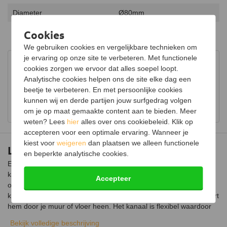
Diameter
Ø80mm
Kleur
RVS
Cookies
We gebruiken cookies en vergelijkbare technieken om
je ervaring op onze site te verbeteren. Met functionele
Advies in onze showroom
cookies zorgen we ervoor dat alles soepel loopt.
Bezoek onze showroom voor uitgebreid advies over
Analytische cookies helpen ons de site elke dag een
houtkachels.
beetje te verbeteren. En met persoonlijke cookies
kunnen wij en derde partijen jouw surfgedrag volgen
Bekijk showroom en maak een afspraak
om je op maat gemaakte content aan te bieden. Meer
weten? Lees
hier
alles over ons cookiebeleid. Klik op
accepteren voor een optimale ervaring. Wanneer je
kiest voor
weigeren
dan plaatsen we alleen functionele
Luchttoevoerset Ø80mm compleet
en beperkte analytische cookies.
Een externe luchttoevoer is de perfecte oplossing wanneer je
kachel teveel zuurstof uit de kamer onttrekt. Het product is
Accepteer
ontworpen om tijdens het stoken zuurstof van buiten of uit de
kruipruimte te halen. Je sluit de pijp aan op je kachel en installeert
hem door je muur of vloer heen. Het kanaal is flexibel waardoor
het eenvoudig in verschillende installaties geïntegreerd kan
Bekijk volledige beschrijving