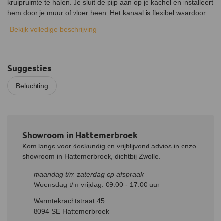
kruipruimte te halen. Je sluit de pijp aan op je kachel en installeert
hem door je muur of vloer heen. Het kanaal is flexibel waardoor
het eenvoudig in verschillende installaties geïntegreerd kan
Bekijk volledige beschrijving
worden.
Om er achter te komen welke diameter luchtpijp bij je kachel past
kun je in de gebruikershandleiding of de lijntekening kijken.
Suggesties
Gevelrooster
Beluchting
Bij installatie door je buitenmuur is het handig om een
gevelrooster aan te schaffen. Het rooster voorkomt doormiddel
van gaas dat ongewenste diertjes of insecten naar binnen kunnen
komen en zorgt ook dat regen of andere neerslag niet de toevoer
in gaat.
Showroom in Hattemerbroek
Kom langs voor deskundig en vrijblijvend advies in onze
Luchtklep
showroom in Hattemerbroek, dichtbij Zwolle.
Ook kun je een luchtklep aanschaffen, deze is te bedienen met
een kabel. Installeer de luchtklep om de hoeveelheid lucht die
maandag t/m zaterdag op afspraak
door de buis heen gaat gemakkelijk te regelen. De regelklep
Woensdag t/m vrijdag: 09:00 - 17:00 uur
wordt sterk aangeraden wanneer je luchttoevoer aangesloten is
Warmtekrachtstraat 45
op je kruipruimte, zo kan eventuele vochtige lucht uit je
8094 SE Hattemerbroek
kruipruimte tegen gehouden worden wanneer de kachel niet