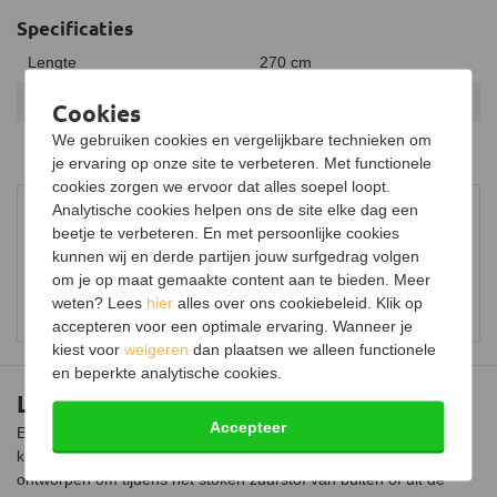
Specificaties
Lengte
270 cm
Diameter
Ø150mm
Cookies
We gebruiken cookies en vergelijkbare technieken om
Kleur
RVS
je ervaring op onze site te verbeteren. Met functionele
cookies zorgen we ervoor dat alles soepel loopt.
Analytische cookies helpen ons de site elke dag een
Advies in onze showroom
beetje te verbeteren. En met persoonlijke cookies
Bezoek onze showroom voor uitgebreid advies over
kunnen wij en derde partijen jouw surfgedrag volgen
houtkachels.
om je op maat gemaakte content aan te bieden. Meer
weten? Lees
hier
alles over ons cookiebeleid. Klik op
Bekijk showroom en maak een afspraak
accepteren voor een optimale ervaring. Wanneer je
kiest voor
weigeren
dan plaatsen we alleen functionele
en beperkte analytische cookies.
Luchttoevoerset Ø150mm compleet
Accepteer
Een externe luchttoevoer is de perfecte oplossing wanneer je
kachel teveel zuurstof uit de kamer onttrekt. Het product is
ontworpen om tijdens het stoken zuurstof van buiten of uit de