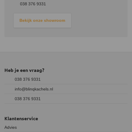
gestookt wordt en voorkom je dat je kachel kan gaan roesten.
038 376 9331
Bekijk onze showroom
Heb je een vraag?
038 376 9331
info@blinqkachels.nl
038 376 9331
Klantenservice
Advies