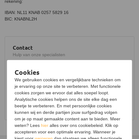
rekening:
IBAN: NL11 KNAB 0257 5829 16
BIC: KNABNL2H
Contact
Hulp van onze specialisten
Bel ons
Cookies
038 376 9331
We gebruiken cookies en vergelijkbare technieken om
Stuur een e-mail
je ervaring op onze site te verbeteren. Met functionele
info@blinqkachels.nl
cookies zorgen we ervoor dat alles soepel loopt.
Analytische cookies helpen ons de site elke dag een
Stuur een WhatsApp
beetje te verbeteren. En met persoonlijke cookies
038 376 9331
kunnen wij en derde partijen jouw surfgedrag volgen
om je op maat gemaakte content aan te bieden. Meer
weten? Lees
hier
alles over ons cookiebeleid. Klik op
accepteren voor een optimale ervaring. Wanneer je
kiest voor
weigeren
dan plaatsen we alleen functionele