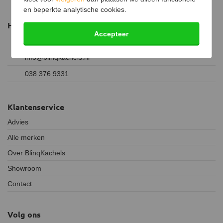
en beperkte analytische cookies.
Heb je een vraag?
Accepteer
038 376 9331
info@blinqkachels.nl
038 376 9331
Klantenservice
Advies
Alle merken
Over BlinqKachels
Showroom
Contact
Volg ons