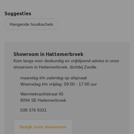
belangrijk dat de plafondconstructie sterk genoeg is om de kachel
aan te monteren.
Suggesties
Stoken van de kachel
Hangende houtkachels
Het verbrandingsyteem van de kachel is ontworpen voor het
stoken van elk soort hout. Hout met een vochtgehalte van
maximaal 15% is ideaal. De maximale lengte van de houtblokken
voor de 9 Kwadraat bedraagt 30 cm, met een dikte van ongeveer
een pols. Hierdoor is de verbranding zo schoon mogelijk. Indien
Showroom in Hattemerbroek
de kachel niet wordt gebruikt, kan je de luchtregelaar volledig
Kom langs voor deskundig en vrijblijvend advies in onze
dichtdrukken waarmee warmteverlies via de schoorsteen wordt
showroom in Hattemerbroek, dichtbij Zwolle.
voorkomen.
maandag t/m zaterdag op afspraak
JAcobus pellet module
Woensdag t/m vrijdag: 09:00 - 17:00 uur
Bouw gemakkelijk je Kwadraat kachel om naar een pelletkachel
met behulp van de hybride pellet module. Zo wissel je gemakkelijk
Warmtekrachtstraat 45
af tussen stoken met pellets en stoken met hout.
8094 SE Hattemerbroek
038 376 9331
Na het plaatsen van de module vul je de kachel met 5 tot 10 kilo
pellets, afhankelijk van het type JAcobus Kwadraat. Je legt
vervolgens 3 aanmaakblokjes op de pellets en steekt ze aan. Je
Bekijk onze showroom
brandt tot "vol vuur", dit zal na ongeveer 30 minuten zijn,