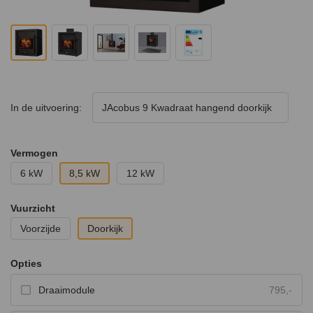
In de uitvoering:
JAcobus 9 Kwadraat hangend doorkijk
Vermogen
6 kW
8,5 kW
12 kW
Vuurzicht
Voorzijde
Doorkijk
Opties
Draaimodule
795,-