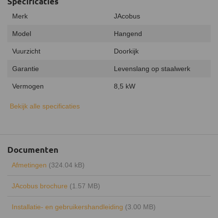
Specificaties
Merk
JAcobus
Model
Hangend
Vuurzicht
Doorkijk
Garantie
Levenslang op staalwerk
Vermogen
8,5 kW
Minimaal vermogen
5 kW
Bekijk alle specificaties
Maximaal vermogen
10 kW
Uitvoering
Dubbelwandig
Documenten
Type warmte
Convectiewarmte
Afmetingen
(324.04 kB)
Energielabel
A
JAcobus brochure
(1.57 MB)
Rendement
87%
Installatie- en gebruikershandleiding
(3.00 MB)
Draaibaar