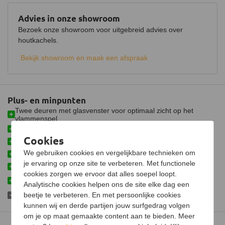
Keurmerk
CE
Advies in onze showroom
Hout opbergruimte
Bezoek onze showroom voor uitgebreid advies over
houtkachels.
Luchtregelaar
Ja, onder
Bekijk showroom en maak een afspraak
Aansluiting
Bovenaansluiting
Doorsnede aansluiting
150 mm
Plus- en minpunten
Fijnstof per kubieke meter
40 mg
Twee deuren met glasvenster voor optimaal zicht op het
Gemiddelde CO emissie
0,06%
vlammenspel
Toegevoerde lucht gaat door drie verwarmingskamers
Schoneruitsysteem
Cookies
Hoog rendement door uniek verbrandingssysteem
We gebruiken cookies en vergelijkbare technieken om
Luchttoevoeraansluiting
Mogelijk met 360° draaimodule
je ervaring op onze site te verbeteren. Met functionele
Wordt geleverd met hittebestendige lak en asschep
Aansluitbaar op CV
cookies zorgen we ervoor dat alles soepel loopt.
Voorkomt warmteverlies via de schoorsteen wanneer niet in
Analytische cookies helpen ons de site elke dag een
gebruik
Afmetingen (B x D x H)
58 x 36 x 63 cm
beetje te verbeteren. En met persoonlijke cookies
Hittebestendige lak nog niet geïmpregneerd
kunnen wij en derde partijen jouw surfgedrag volgen
Gewicht
110 kg
om je op maat gemaakte content aan te bieden. Meer