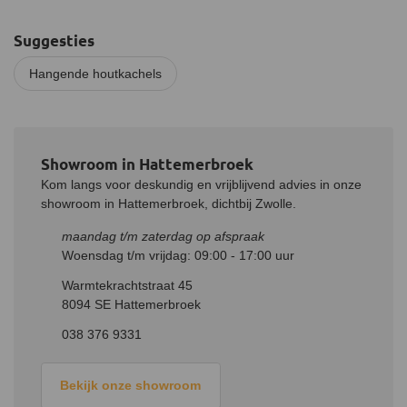
belangrijk dat de plafondconstructie sterk genoeg is om de kachel
aan te monteren.
Suggesties
Stoken van de kachel
Hangende houtkachels
Het verbrandingsyteem van de kachel is ontworpen voor het
stoken van elk soort hout. Hout met een vochtgehalte van
maximaal 15% is ideaal. De maximale lengte van de houtblokken
voor de 12 Kwadraat bedraagt 30 cm, met een dikte van
ongeveer een pols. Hierdoor is de verbranding zo schoon
Showroom in Hattemerbroek
mogelijk. Indien de kachel niet wordt gebruikt, kan je de
Kom langs voor deskundig en vrijblijvend advies in onze
luchtregelaar volledig dichtdrukken waarmee warmteverlies via de
showroom in Hattemerbroek, dichtbij Zwolle.
schoorsteen wordt voorkomen.
maandag t/m zaterdag op afspraak
JAcobus pellet module
Woensdag t/m vrijdag: 09:00 - 17:00 uur
Bouw gemakkelijk je Kwadraat kachel om naar een pelletkachel
met behulp van de hybride pellet module. Zo wissel je gemakkelijk
Warmtekrachtstraat 45
af tussen stoken met pellets en stoken met hout.
8094 SE Hattemerbroek
038 376 9331
Na het plaatsen van de module vul je de kachel met 5 tot 10 kilo
pellets, afhankelijk van het type JAcobus Kwadraat. Je legt
vervolgens 3 aanmaakblokjes op de pellets en steekt ze aan. Je
Bekijk onze showroom
brandt tot "vol vuur", dit zal na ongeveer 30 minuten zijn,