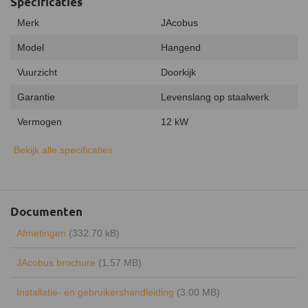
Specificaties
Merk
JAcobus
Model
Hangend
Vuurzicht
Doorkijk
Garantie
Levenslang op staalwerk
Vermogen
12 kW
Minimaal vermogen
8 kW
Bekijk alle specificaties
Maximaal vermogen
14 kW
Uitvoering
Dubbelwandig
Documenten
Type warmte
Convectiewarmte
Afmetingen
(332.70 kB)
Energielabel
A
JAcobus brochure
(1.57 MB)
Rendement
87%
Installatie- en gebruikershandleiding
(3.00 MB)
Draaibaar