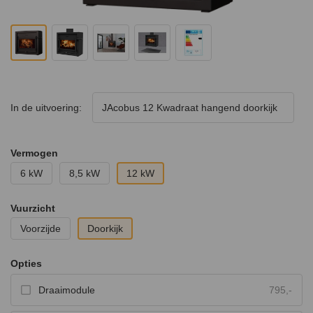
In de uitvoering:
JAcobus 12 Kwadraat hangend doorkijk
Vermogen
6 kW
8,5 kW
12 kW
Vuurzicht
Voorzijde
Doorkijk
Opties
Draaimodule
795,-