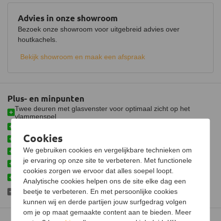
Keurmerk
CE
Advies in onze showroom
Hout opbergruimte
Bezoek onze showroom voor uitgebreid advies over
houtkachels.
Luchtregelaar
Ja, onder
Bekijk showroom en maak een afspraak
Aansluiting
Bovenaansluiting
Doorsnede aansluiting
150 mm
Plus- en minpunten
Fijnstof per kubieke meter
29 mg
Twee deuren met glasvenster voor optimaal zicht op het
Gemiddelde CO emissie
0,05%
vlammenspel
Toegevoerde lucht gaat door drie verwarmingskamers
Schoneruitsysteem
Cookies
Hoog rendement door uniek verbrandingssysteem
We gebruiken cookies en vergelijkbare technieken om
Luchttoevoeraansluiting
Mogelijk met 360° draaimodule
je ervaring op onze site te verbeteren. Met functionele
Wordt geleverd met hittebestendige lak en asschep
Aansluitbaar op CV
cookies zorgen we ervoor dat alles soepel loopt.
Voorkomt warmteverlies via de schoorsteen wanneer niet in
Analytische cookies helpen ons de site elke dag een
gebruik
Afmetingen (B x D x H)
68 x 36 x 63 cm
beetje te verbeteren. En met persoonlijke cookies
Hittebestendige lak nog niet geïmpregneerd
kunnen wij en derde partijen jouw surfgedrag volgen
Gewicht
120 kg
om je op maat gemaakte content aan te bieden. Meer