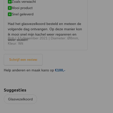
Zoals verwacht
Mooi product
Snel geleverd
Had het glasvezelkoord besteld en meteen de
volgende dag ontvangen. Op deze manier kon
ik mooi snel mijn kachel weer repareren en
Rob |
12 december 2021
| Diameter: Ø8mm,
weer stoken!
Kleur: Wit
Schrijf een review
Help anderen en maak kans op
€100,-
Suggesties
Glasvezelkoord