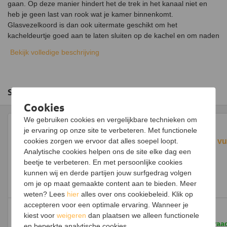
gaan. Op deze manier hindert het de trek in het kanaal niet en
heb je geen last van rook wat je kamer binnenkomt.
Glasvezelkoord is dan ook uitermate geschikt om het
kacheldeurtje goed aan te laten sluiten op de kachel en om naden
af te dichten die zijn ontstaan bij het rookkanaal. Het kachelkoord
Bekijk volledige beschrijving
kan gemakkelijk vast worden gelijmt met vuurvaste lijm.
Voor het plaatsen van een ruit in het kacheldeurtje is dit
glasvezelkoord niet geschikt. Hiervoor is een plat kachelkoord
Slim combineren
benodigd, deze is tevens zelfklevend.
Cookies
We gebruiken cookies en vergelijkbare technieken om
je ervaring op onze site te verbeteren. Met functionele
cookies zorgen we ervoor dat alles soepel loopt.
Thermofix vu
Analytische cookies helpen ons de site elke dag een
beetje te verbeteren. En met persoonlijke cookies
kunnen wij en derde partijen jouw surfgedrag volgen
om je op maat gemaakte content aan te bieden. Meer
Thermofix vuurvaste lijm 17 ml
weten? Lees
hier
alles over ons cookiebeleid. Klik op
accepteren voor een optimale ervaring. Wanneer je
7,-
8,-
kiest voor
weigeren
dan plaatsen we alleen functionele
Op voorraad
Op voorraa
en beperkte analytische cookies.