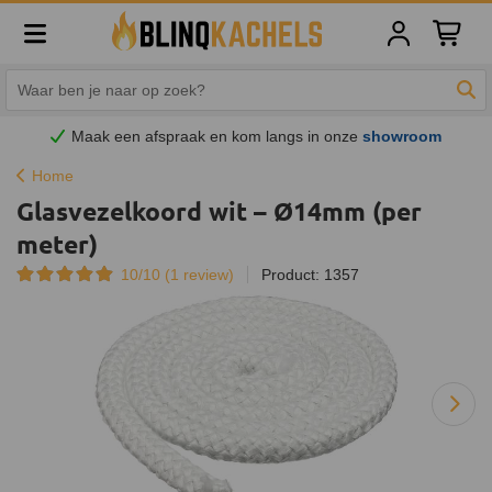
Winkelw
Zoe
Maak een afspraak en
kom
langs in onze
showroom
Home
Glasvezelkoord wit – Ø14mm (per
meter)
10/10 (
1
review)
Product: 1357