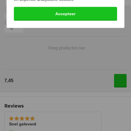
Accepteer
1x Glasvezelkoord wit – Ø14mm (per meter)
Voeg producten toe
7,45
Reviews
Snel geleverd