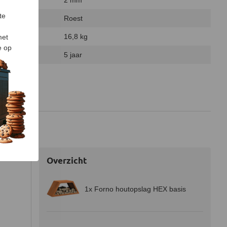
2 mm
te
Roest
16,8 kg
met
e op
5 jaar
17 kB)
Overzicht
1x Forno houtopslag HEX basis