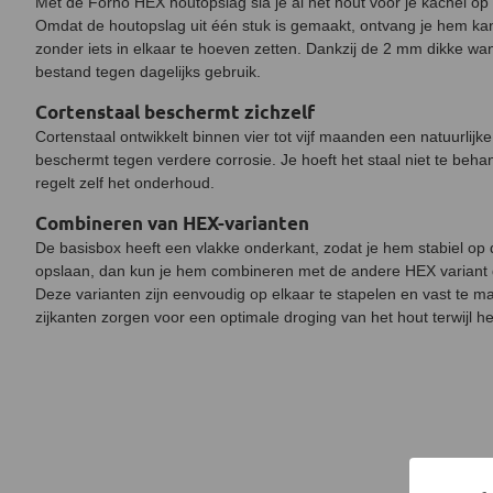
Met de Forno HEX houtopslag sla je al het hout voor je kachel op 
Omdat de houtopslag uit één stuk is gemaakt, ontvang je hem kant
zonder iets in elkaar te hoeven zetten. Dankzij de 2 mm dikke wa
bestand tegen dagelijks gebruik.
Cortenstaal beschermt zichzelf
Cortenstaal ontwikkelt binnen vier tot vijf maanden een natuurlijke
beschermt tegen verdere corrosie. Je hoeft het staal niet te behan
regelt zelf het onderhoud.
Combineren van HEX-varianten
De basisbox heeft een vlakke onderkant, zodat je hem stabiel op 
opslaan, dan kun je hem combineren met de andere HEX variant d
Deze varianten zijn eenvoudig op elkaar te stapelen en vast te 
zijkanten zorgen voor een optimale droging van het hout terwijl het