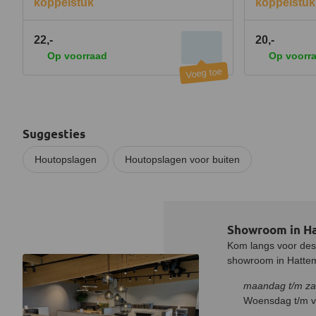
koppelstuk
koppelstuk
22,-
20,-
Op voorraad
Op voorr
Suggesties
Houtopslagen
Houtopslagen voor buiten
Showroom in H
Kom langs voor desk
showroom in Hatteme
maandag t/m za
Woensdag t/m vr