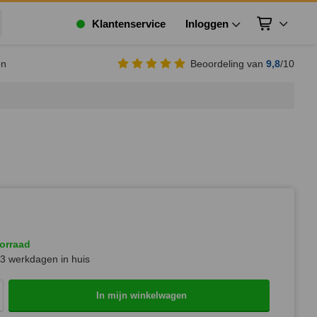
Klantenservice
Inloggen
Winkelwagen
ek
en
Beoordeling van
9,8
/10
orraad
3 werkdagen in huis
In mijn winkelwagen