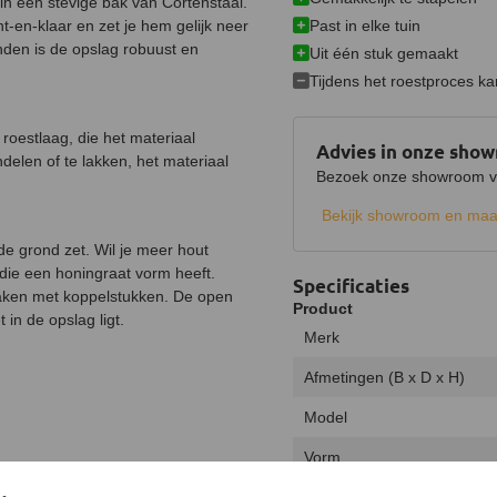
in een stevige bak van Cortenstaal.
Past in elke tuin
-en-klaar en zet je hem gelijk neer
nden is de opslag robuust en
Uit één stuk gemaakt
Tijdens het roestproces k
 roestlaag, die het materiaal
Advies in onze sho
delen of te lakken, het materiaal
Bezoek onze showroom voo
Bekijk showroom en maa
de grond zet. Wil je meer hout
ie een honingraat vorm heeft.
Specificaties
maken met koppelstukken. De open
Product
 in de opslag ligt.
Merk
Afmetingen (B x D x H)
Model
Vorm