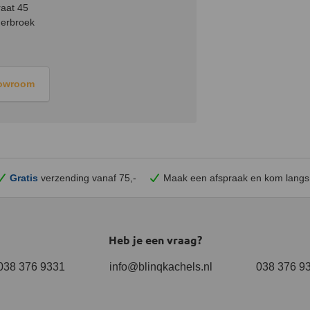
aat 45
erbroek
howroom
Gratis
verzending vanaf 75,-
Maak een afspraak en
kom
langs
Heb je een vraag?
038 376 9331
info@blinqkachels.nl
038 376 9