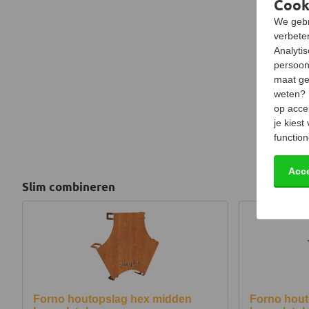
Cook
We gebr
verbeter
Analyti
persoon
maat ge
weten?
op acce
je kiest
function
Acc
Slim combineren
Forno houtopslag hex midden
Forno hout