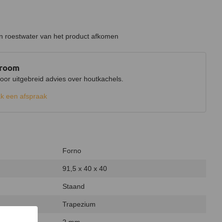
an roestwater van het product afkomen
wroom
r uitgebreid advies over houtkachels.
k een afspraak
Forno
91,5 x 40 x 40
Staand
Trapezium