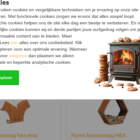
Dikte
ies
uiken cookies en vergelijkbare technieken om je ervaring op onze site 
Kleur
en. Met functionele cookies zorgen we ervoor dat alles soepel loopt.
Gewicht
sche cookies helpen ons de site elke dag een beetje te verbeteren. En 
lijke cookies kunnen wij en derde partijen jouw surfgedrag volgen om j
Garantie
maakte content aan te bieden. Meer
 Lees
hier
alles over ons cookiebeleid. Klik
pteren voor een optimale ervaring. Wanneer
Documenten
 voor
weigeren
dan plaatsen we alleen
Installatiehandleiding
(733.
ele en beperkte analytische cookies.
epteer
opslag hex eind
Forno houtopslag HEX