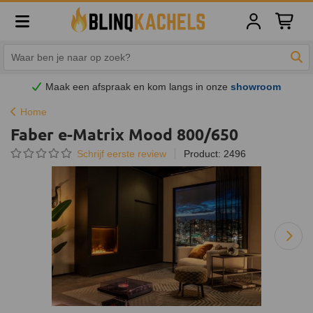
Winkelw
Zoe
Maak een afspraak en
kom
langs in onze
showroom
Home
Faber e-Matrix Mood 800/650
Schrijf eerste review
Product: 2496