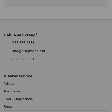
Topverlichting voor een prachtig vuurbeeld, waarbij het
interieur van de haard van bovenaf wordt verlicht.
Bodemverlichting voor nog meer vuurintensiteit vanuit het
gloeibed.
Zwarte glazen achterwand die zorgt voor een dieper
vuurbeeld.
Ontspiegeld glas waarmee je beter beeld hebt op de kachel,
Heb je een vraag?
zonder last te hebben van reflectie van buiten de kachel.
038 376 9331
info@blinqkachels.nl
038 376 9331
Klantenservice
Advies
Alle merken
Over BlinqKachels
Showroom