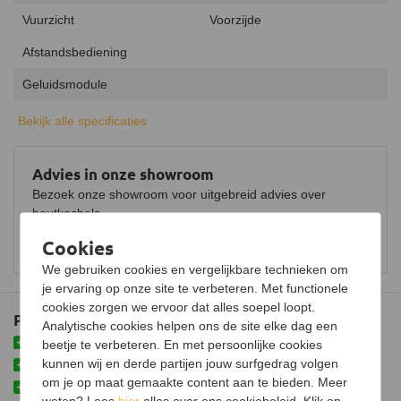
Vuurzicht
Voorzijde
Afstandsbediening
Geluidsmodule
Verwarmingsfunctie
Bekijk alle specificaties
Keurmerk
CE
Advies in onze showroom
Vuursysteem
Opti-Myst
Bezoek onze showroom voor uitgebreid advies over
Lichtmodule
houtkachels.
LED
Cookies
Bekijk showroom en maak een afspraak
Kabellengte
1,5 meter
We gebruiken cookies en vergelijkbare technieken om
Stroomvoorziening
230V / 50Hz
je ervaring op onze site te verbeteren. Met functionele
cookies zorgen we ervoor dat alles soepel loopt.
Maximaal verbruik
2000 Watt
Plus- en minpunten
Analytische cookies helpen ons de site elke dag een
Thermostaat
Eenvoudige bediening via de app
beetje te verbeteren. En met persoonlijke cookies
kunnen wij en derde partijen jouw surfgedrag volgen
Met verwarmingsfunctie
Kleureffect instelbaar
om je op maat gemaakte content aan te bieden. Meer
Perfect voor kleinere ruimtes
weten? Lees
hier
alles over ons cookiebeleid. Klik op