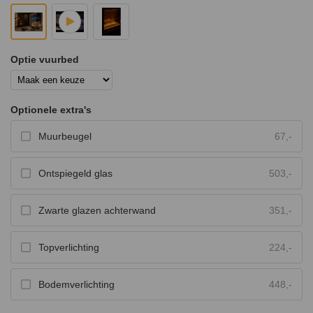
Optie vuurbed
Optionele extra's
Muurbeugel
67,-
Ontspiegeld glas
503,-
Zwarte glazen achterwand
351,-
Topverlichting
224,-
Bodemverlichting
448,-