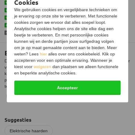
Cookies
Met verwarmingsfunctie
We gebruiken cookies en vergelijkbare technieken om
Uitgebreide timerinstellingen
je ervaring op onze site te verbeteren. Met functionele
Eenvoudig te installeren
cookies zorgen we ervoor dat alles soepel loopt.
Bediening via smartphone of tablet
Analytische cookies helpen ons de site elke dag een
Niet voorzien van geluidsmodule
beetje te verbeteren. En met persoonlijke cookies
kunnen wij en derde partijen jouw surfgedrag volgen
om je op maat gemaakte content aan te bieden. Meer
Element4 80H E Bidore
weten? Lees
hier
alles over ons cookiebeleid. Klik op
accepteren voor een optimale ervaring. Wanneer je
De Element4 80H E Bidore elektrische kachel vormt de blikvanger
kiest voor
weigeren
dan plaatsen we alleen functionele
van iedere ruimte. Met een breedte van 80 cm perfect voor
en beperkte analytische cookies.
kleinere ruimtes. Geschikt voor inbouw met vanaf twee zijdes
perfect zicht op het vlammenspel. Dankzij de Ultra HD LED
technologie zijn de vlammen niet meer van echt te
Accepteer
onderscheiden. Voeg hier de verwarmingsfunctie aan toe en
Bekijk volledige beschrijving
geniet van een klassieke haard. Maar dan met het gemak van
elektrisch.
De Element4 80H E Bidore installeren
Suggesties
De kachel is eenvoudig in een op maat gemaakte schouw of
andere ombouw te installeren, zolang er een stopcontact in de
Elektrische haarden