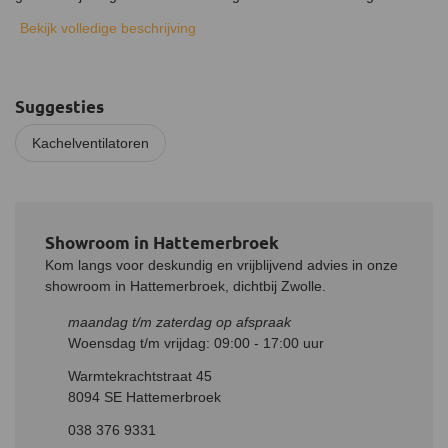
Bekijk volledige beschrijving
De Ecofan 800 kachelventilator kan worden gebruikt op een
houtkachel met lagere temperatuur, pelletkachel, gaskachel en/of
speksteenkachels. De kachelventilator begint al te werken vanaf
een oppervlakte temperatuur van 75°C en een maximum
Suggesties
temperatur van 200°C. Hoe hoger de temperatuur hoe sneller de
propellers gaan draaien en kan een luchtverplaatsing bereiken
Kachelventilatoren
3
van 240 m
per uur.
Showroom in Hattemerbroek
Kom langs voor deskundig en vrijblijvend advies in onze
showroom in Hattemerbroek, dichtbij Zwolle.
maandag t/m zaterdag op afspraak
Woensdag t/m vrijdag: 09:00 - 17:00 uur
Warmtekrachtstraat 45
8094 SE Hattemerbroek
038 376 9331