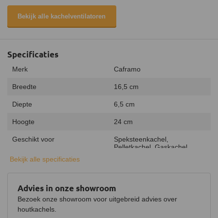
Bekijk alle kachelventilatoren
Specificaties
Merk
Caframo
Breedte
16,5 cm
Diepte
6,5 cm
Hoogte
24 cm
Geschikt voor
Speksteenkachel,
Pelletkachel, Gaskachel
Bekijk alle specificaties
Luchtverplaatsing
240 m³/uur
Bedrijfstemperatuur
75 - 200 °C
Advies in onze showroom
Bezoek onze showroom voor uitgebreid advies over
Kleur
Zwart
houtkachels.
Gewicht
930 gram