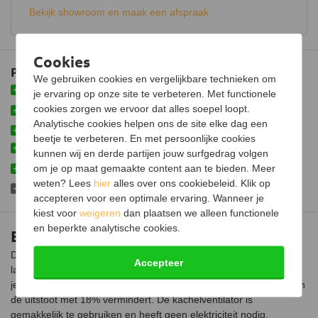
Bekijk showroom en maak een afspraak
Materiaal
Aluminium
Garantie
2 jaar
Cookies
Plus- en minpunten
Keurmerk
CE
We gebruiken cookies en vergelijkbare technieken om
Verwarmt de kamer tot wel 38% sneller
je ervaring op onze site te verbeteren. Met functionele
Vermindert het brandstofverbruik en emissie van de uitstoot
cookies zorgen we ervoor dat alles soepel loopt.
met 18%
Analytische cookies helpen ons de site elke dag een
3
Kan tot wel 240 m
warme lucht per uur verplaatsen
beetje te verbeteren. En met persoonlijke cookies
Makkelijk in gebruik
kunnen wij en derde partijen jouw surfgedrag volgen
Geschikt voor kachels met oppervlakte temperatuur tussen de
om je op maat gemaakte content aan te bieden. Meer
75°C en 200°C
weten? Lees
hier
alles over ons cookiebeleid. Klik op
Maakt een klein beetje geluid
accepteren voor een optimale ervaring. Wanneer je
kiest voor
weigeren
dan plaatsen we alleen functionele
en beperkte analytische cookies.
Ecofan® 806 kachelventilator
Deze Ecofan 806 kachelventilator is ideaal voor kachels met een
Accepteer
lagere oppervlakte temperatuur. De Ecofan 806 zorgt ervoor dat
je kamer tot 38% sneller opwarmt en de brandstof en emissie van
de uitstoot met 18% vermindert. De kachelventilator is
gemakkelijk te gebruiken en heeft geen elektriciteit nodig.