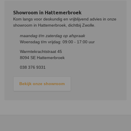
verwarmd. Heb je geen zin om elke keer de elektrische kachel
handmatig te bedienen, maak dan gebruik van de 24/7 timer.
Showroom in Hattemerbroek
Hierbij heb je de mogelijkheid om elke dag van de week een
ander programma in te stellen.
Kom langs voor deskundig en vrijblijvend advies in onze
showroom in Hattemerbroek, dichtbij Zwolle.
maandag t/m zaterdag op afspraak
Woensdag t/m vrijdag: 09:00 - 17:00 uur
Warmtekrachtstraat 45
8094 SE Hattemerbroek
038 376 9331
Bekijk onze showroom