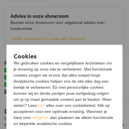
Lichtmodule
Halogeen
Kabellengte
1,5 meter
Advies in onze showroom
Bezoek onze showroom voor uitgebreid advies over
Stroomvoorziening
230V / 50Hz
houtkachels.
Maximaal verbruik
2000 Watt
Bekijk showroom en maak een afspraak
Thermostaat
Cookies
Kleureffect instelbaar
Plus- en minpunten
We gebruiken cookies en vergelijkbare technieken om
Afmetingen (B x D x H)
65 x 26 x 70 cm
je ervaring op onze site te verbeteren. Met functionele
Eenvoudig te installeren
cookies zorgen we ervoor dat alles soepel loopt.
Afmetingen vuurzicht (B x D x
56 x 40 cm
Met verwarmingsfunctie
Analytische cookies helpen ons de site elke dag een
H)
Inclusief afstandsbediening
beetje te verbeteren. En met persoonlijke cookies
Gewicht
20 kg
Niet voorzien van geluidsmodule
kunnen wij en derde partijen jouw surfgedrag volgen
om je op maat gemaakte content aan te bieden. Meer
Materiaal
Plaatstaal
weten? Lees
hier
alles over ons cookiebeleid. Klik op
Dimplex Engine 56-600 MB
accepteren voor een optimale ervaring. Wanneer je
Kleur
Zwart
kiest voor
weigeren
dan plaatsen we alleen functionele
Geniet zonder veel gedoe van een haardvuur met de Dimplex
en beperkte analytische cookies.
Engine 56-600 MB elektrische inzet haard. Geschikt om in een op