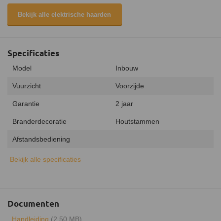
Bekijk alle elektrische haarden
Specificaties
Model
Inbouw
Vuurzicht
Voorzijde
Garantie
2 jaar
Branderdecoratie
Houtstammen
Afstandsbediening
Geluidsmodule
Bekijk alle specificaties
Verwarmingsfunctie
Keurmerk
CE
Documenten
Vuursysteem
Opti-Myst
Handleiding
(2.50 MB)