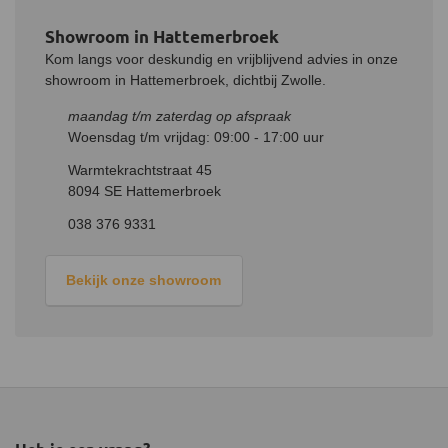
haardvuur. Geen zin om op te staan bij het verstellen van de
Showroom in Hattemerbroek
instellingen? Gebruik dan de meegeleverde afstandsbediening.
Kom langs voor deskundig en vrijblijvend advies in onze
showroom in Hattemerbroek, dichtbij Zwolle.
maandag t/m zaterdag op afspraak
Woensdag t/m vrijdag: 09:00 - 17:00 uur
Warmtekrachtstraat 45
8094 SE Hattemerbroek
038 376 9331
Bekijk onze showroom