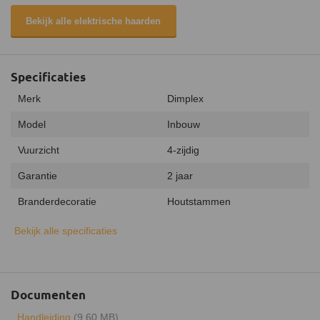
Bekijk alle elektrische haarden
Specificaties
Merk
Dimplex
Model
Inbouw
Vuurzicht
4-zijdig
Garantie
2 jaar
Branderdecoratie
Houtstammen
Afstandsbediening
Bekijk alle specificaties
Geluidsmodule
Verwarmingsfunctie
Documenten
Keurmerk
CE
Handleiding
(9.60 MB)