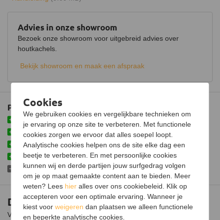
Vuursysteem
Opti-Myst
Lichtmodule
LED
Advies in onze showroom
Bezoek onze showroom voor uitgebreid advies over
Kabellengte
1,5 meter
houtkachels.
Stroomvoorziening
230V / 50Hz
Bekijk showroom en maak een afspraak
Maximaal verbruik
450 Watt
Thermostaat
Cookies
Plus- en minpunten
Kleureffect instelbaar
We gebruiken cookies en vergelijkbare technieken om
Met geluidsmodule
je ervaring op onze site te verbeteren. Met functionele
Afmetingen (B x D x H)
101 x 20 x 30 cm
Koppelbaar met andere 1000R modellen
cookies zorgen we ervoor dat alles soepel loopt.
Eenvoudige bediening
Analytische cookies helpen ons de site elke dag een
Afmetingen vuurzicht (B x D x
99 x 20 cm
beetje te verbeteren. En met persoonlijke cookies
H)
Inclusief afstandsbediening
kunnen wij en derde partijen jouw surfgedrag volgen
Niet voorzien van verwarmfunctie
Gewicht
18 kg
om je op maat gemaakte content aan te bieden. Meer
weten? Lees
hier
alles over ons cookiebeleid. Klik op
Kleur
Zwart
accepteren voor een optimale ervaring. Wanneer je
Dimplex Cassette 1000R
kiest voor
weigeren
dan plaatsen we alleen functionele
Voeg meer sfeer aan de gewenste ruimte toe met de Dimplex
en beperkte analytische cookies.