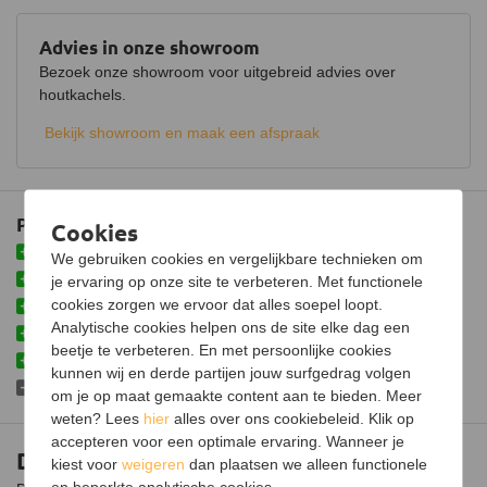
Lichtmodule
Halogeen
Advies in onze showroom
Stroomvoorziening
230V / 50Hz
Bezoek onze showroom voor uitgebreid advies over
houtkachels.
Thermostaat
Bekijk showroom en maak een afspraak
Kleureffect instelbaar
Afmetingen (B x D x H)
77 x 40 x 78 cm
Plus- en minpunten
Gewicht
48 kg
Cookies
Met verwarmingsfunctie
We gebruiken cookies en vergelijkbare technieken om
Kleur
Zwart
Vlammenspel apart bedienbaar
je ervaring op onze site te verbeteren. Met functionele
cookies zorgen we ervoor dat alles soepel loopt.
Inclusief afstandsbediening
Analytische cookies helpen ons de site elke dag een
Voorzien van geluidsmodule
beetje te verbeteren. En met persoonlijke cookies
Eenvoudig te installeren
kunnen wij en derde partijen jouw surfgedrag volgen
Niet geschikt als vrijstaande kachel
om je op maat gemaakte content aan te bieden. Meer
weten? Lees
hier
alles over ons cookiebeleid. Klik op
accepteren voor een optimale ervaring. Wanneer je
Dimplex 3 Step Multi Optimyst
kiest voor
weigeren
dan plaatsen we alleen functionele
en beperkte analytische cookies.