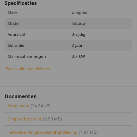
Specificaties
Merk
Dimplex
Model
Inbouw
Vuurzicht
3-zijdig
Garantie
2 jaar
Minimaal vermogen
0,7 kW
Maximaal vermogen
1 kW
Bekijk alle specificaties
Branderdecoratie
Houtstammen
Afstandsbediening
Documenten
Geluidsmodule
Afmetingen
(24.64 kB)
Verwarmingsfunctie
Dimplex brochure
(0.99 MB)
Keurmerk
CE
Installatie- en gebruikershandleiding
(7.84 MB)
Vuursysteem
Opti-Myst