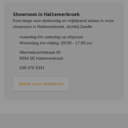
wordt een afstandsbediening meegeleverd, zodat je niet steeds
op hoeft te staan. Naast de afstandsbediening kun je ook je tablet
Showroom in Hattemerbroek
of telefoon gebruiken. Je kan eenvoudig de temperatuur, kleur en
intensiteit van de vlammen veranderen. Zo geniet je altijd van het
Kom langs voor deskundig en vrijblijvend advies in onze
perfecte haardvuur. Via de voorzijde van de kachel heb je ook
showroom in Hattemerbroek, dichtbij Zwolle.
eenvoudige toegang tot het waterreservoir. Hiervoor hoef je
maandag t/m zaterdag op afspraak
alleen de lade aan de voorkant open te schuiven.
Woensdag t/m vrijdag: 09:00 - 17:00 uur
Warmtekrachtstraat 45
8094 SE Hattemerbroek
038 376 9331
Bekijk onze showroom