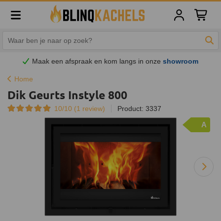
Winkelw
Zoe
Maak een afspraak en
kom
langs in onze
showroom
Home
Dik Geurts Instyle 800
10/10 (
1
review)
Product: 3337
A