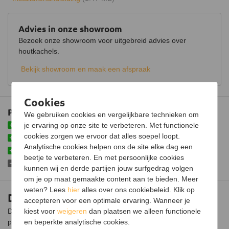
Luchtregelaar
Ja, onder
Advies in onze showroom
Aansluiting
Bovenaansluiting
Bezoek onze showroom voor uitgebreid advies over
houtkachels.
Doorsnede aansluiting
180 mm
Bekijk showroom en maak een afspraak
Fijnstof per kubieke meter
23 mg
Gemiddelde CO emissie
0,09%
Cookies
Schoneruitsysteem
Plus- en minpunten
We gebruiken cookies en vergelijkbare technieken om
je ervaring op onze site te verbeteren. Met functionele
Isolerende binnenbekleding
Luchttoevoeraansluiting
cookies zorgen we ervoor dat alles soepel loopt.
Eenvoudig te bedienen met één schuif
Aansluitbaar op CV
Analytische cookies helpen ons de site elke dag een
Keuze uit verschillende kaders
beetje te verbeteren. En met persoonlijke cookies
Afmetingen (B x D x H)
80 x 40 x 58 cm
Hittebestendige lak moet nog impregneren
kunnen wij en derde partijen jouw surfgedrag volgen
om je op maat gemaakte content aan te bieden. Meer
Gewicht
125 kg
weten? Lees
hier
alles over ons cookiebeleid. Klik op
Dik Geurts Instyle 800 houtkachel
Materiaal
Plaatstaal
accepteren voor een optimale ervaring. Wanneer je
kiest voor
weigeren
dan plaatsen we alleen functionele
De Dik Geurts Instyle 800 inzet houtkachel is gemakkelijk te
Afwerking
Hittebestendige lak
en beperkte analytische cookies.
plaatsen in je bestaande haard. De kachel is voorzien van een