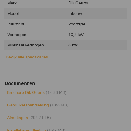
Merk
Dik Geurts
Model
Inbouw
Vuurzicht
Voorzijde
Vermogen
10,2 kW
Minimaal vermogen
8 kW
Maximaal vermogen
12 kW
Bekijk alle specificaties
Uitvoering
Enkelwandig
Type warmte
Stralingswarmte
Documenten
Energielabel
A
Brochure Dik Geurts
(14.36 MB)
Rendement
77%
Gebruikershandleiding
(1.88 MB)
Draaibaar
Afmetingen
(204.71 kB)
Keurmerk
CE
Hout opbergruimte
Installatiehandleiding
(1.47 MB)