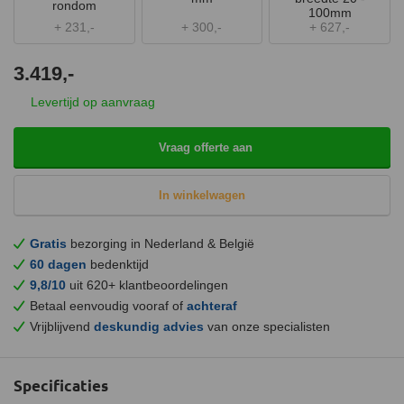
rondom
100mm
+
231,-
+
300,-
+
627,-
3.419,-
Levertijd op aanvraag
Vraag offerte aan
In winkelwagen
Gratis
bezorging in Nederland & België
60 dagen
bedenktijd
9,8/10
uit 620+ klantbeoordelingen
Betaal eenvoudig vooraf of
achteraf
Vrijblijvend
deskundig advies
van onze specialisten
Specificaties