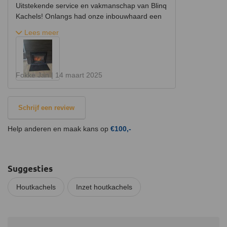
Uitstekende service en vakmanschap van Blinq
elke situatie.
Kachels! Onlangs had onze inbouwhaard een
Stoken van de kachel
reparatie nodig, en we zijn ontzettend tevreden
Lees meer
Voor een optimale verbranding dient het brandhout een
met de service van Blinq Kachels. Vanaf het
vochtigheidsgehalte van maximaal 15% te hebben. De kachel
eerste contact werd er snel en professioneel
heeft één schuif om de luchttoevoer van de kachel te bedienen.
gereageerd. Ze dachten echt met ons mee en
Bij het opstarten van het vuur dien je de schuif helemaal naar
gaven deskundig advies over de beste
Fokke Jan |
14 maart 2025
rechts te zetten. Op deze manier krijgt het beginnende vuur
oplossing. De monteurs waren vriendelijk,
genoeg zuurstof. Als de kachel eenmaal brandt kan de schuif in
vakkundig en uiterst nauwkeurig in hun werk.
het midden worden gezet, dan zal deze namelijk zijn nominale
De reparatie werd vlot en netjes uitgevoerd, en
Schrijf een review
vermogen afgeven.
onze haard werkt nu weer perfect! Bovendien
lieten ze alles keurig achter – geen rommel,
Help anderen en maak kans op
€100,-
geen gedoe. We raden Blinq Kachels absoluut
aan voor iedereen die op zoek is naar
betrouwbare en professionele service voor hun
haard of kachel. Een bedrijf dat echt staat voor
Suggesties
kwaliteit en klanttevredenheid!
Houtkachels
Inzet houtkachels