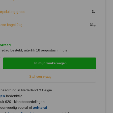
rpsluiting groot
3,-
sse kogel 2kg
31,-
orraad
sdag besteld, uiterlijk
18 augustus
in huis
In mijn winkelwagen
Stel een vraag
bezorging in Nederland & België
gen
bedenktijd
uit 620+ klantbeoordelingen
 eenvoudig vooraf of
achteraf