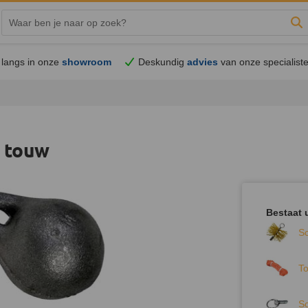
Zo
langs in onze
showroom
Deskundig
advies
van onze specialist
 touw
Bestaat u
S
T
S