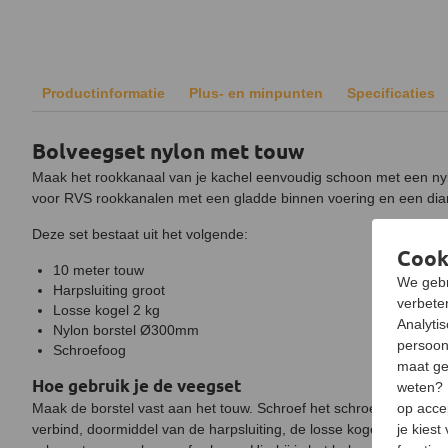
Productinformatie
Plus- en minpunten
Specificaties
Bolveegset nylon met touw
Maak het rookkanaal van je kachel eenvoudig schoon met een nyl
voor RVS rookkanalen met een gladde binnen voering en een d
Deze set bestaat uit het volgende:
Cook
10 meter touw
We gebr
Harpsluiting groot
verbeter
Losse kogel 2 kg
Analyti
Nylon borstel Ø300mm
persoon
Schroefoog
maat ge
Hoe gebruik je de veegset
weten?
Maak de borstel vast aan het touw. Schroef het schroefoog aan d
op acce
verbind, doormiddel van de harpsluiting, de losse kogel aan de b
je kiest