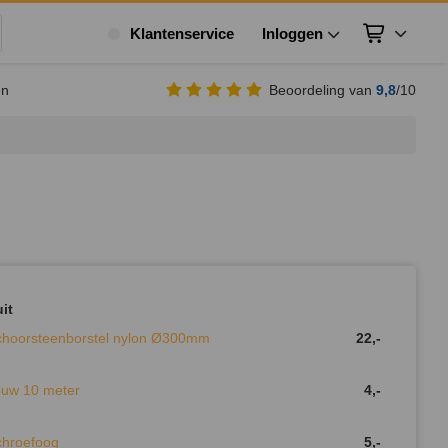
Klantenservice
Inloggen
Winkelwagen
ek
en
Beoordeling van
9,8
/10
it
choorsteenborstel nylon Ø300mm
22,-
ouw 10 meter
4,-
chroefoog
5,-