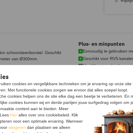
Vrijbli
Plus- en minpunten
Eenvoudig te gebruiken me
on schoorsteenborstel. Geschikt
Geschikt voor RVS kanale
iameter van Ø300mm.
Moeilijker te gebruiken me
Niet geschikt voor stenen 
ies
uiken cookies en vergelijkbare technieken om je ervaring op onze site 
en. Met functionele cookies zorgen we ervoor dat alles soepel loopt.
Advies in onze sho
sche cookies helpen ons de site elke dag een beetje te verbeteren. En 
Bezoek onze showroom voo
lijke cookies kunnen wij en derde partijen jouw surfgedrag volgen om j
maakte content aan te bieden. Meer
Bekijk showroom en maa
 Lees
hier
alles over ons cookiebeleid. Klik
e onderkant van de borstel en
pteren voor een optimale ervaring. Wanneer
orstel. Vervolgens maak je de
 voor
weigeren
dan plaatsen we alleen
Specificaties