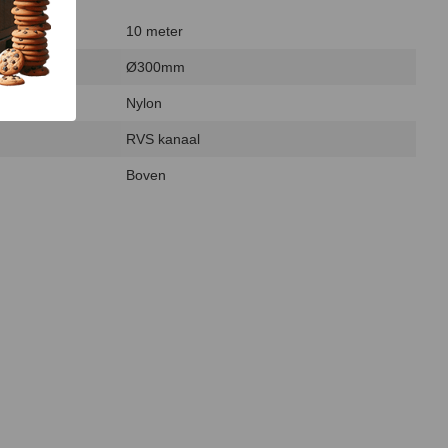
10 meter
Ø300mm
Nylon
RVS kanaal
Boven