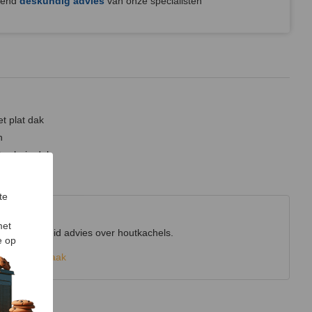
jvend
deskundig advies
van onze specialisten
t plat dak
n
t schuin dak
kanalen
te
wroom
met
r uitgebreid advies over houtkachels.
e op
k een afspraak