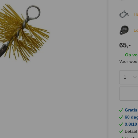
Ha
Lo
65,-
Op vo
Voor woen
Gratis
60 da
9,8/10
Betaal