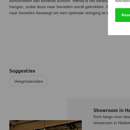
schoorsteen van bovenaf schoon. Hierbij is het belangrijk om het 
function
hangen, zodat deze naar beneden wordt getrokken. Zorg ervoor da
naar beneden beweegt om een optimale reiniging te krijgen.
Acc
Suggesties
Veegmaterialen
Showroom in H
Kom langs voor desk
showroom in Hatteme