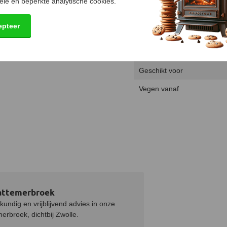
gewicht onder aan de borstel te
ele en beperkte analytische cookies.
Product
t je de borstel steeds op en neer
Lengte
epteer
Diameter
Materiaal
Geschikt voor
Vegen vanaf
attemerbroek
undig en vrijblijvend advies in onze
rbroek, dichtbij Zwolle.