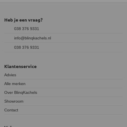
het roet en ander vuil uit de
schoorsteen verwijderen.
Basic
100 cm
Rood
Een basic veegstok van
Heb je een vraag?
hogere kwaliteit en een goed
alternatief voor het een of
038 376 9331
twee keer per jaar vegen.
info@blinqkachels.nl
Premium
120 cm
Blauw
Een premium veegstok van
038 376 9331
hoge kwaliteit. De aansluiting
van deze stokken is voorzien
van een zelfblokkerend
Klantenservice
schroefdraad. Dit betekent
dat je tijdens het
Advies
schoonmaken van het
Alle merken
rookkanaal niet per ongeluk
de stokken van elkaar los kan
Over BlinqKachels
draaien.
Showroom
Professional
100 cm
Groen
Een professional veegstok
Contact
van de hoogste kwaliteit. De
aansluiting van deze stokken
is voorzien van een