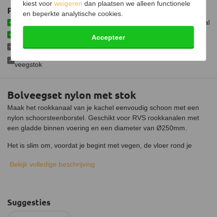
kiest voor
weigeren
dan plaatsen we alleen functionele
Plus- en minpunten
en beperkte analytische cookies.
Gemakkelijk te gebruiken vanaf de onderkant van je rookkanaal
Geschikt voor RVS kanalen
Accepteer
Niet geschikt voor stenen kanalen
Draaihendel alleen geschikt voor de blauwe en groene
veegstok
Bolveegset nylon met stok
Maak het rookkanaal van je kachel eenvoudig schoon met een
nylon schoorsteenborstel. Geschikt voor RVS rookkanalen met
een gladde binnen voering en een diameter van Ø250mm.
Het is slim om, voordat je begint met vegen, de vloer rond je
kachel af te dekken om te voorkomen dat eventueel los komende
Bekijk volledige beschrijving
roetdeeltjes op je vloer terecht komen.
Hoe gebruik je de veegset
Maak de borstel vast aan het uiteinde van de stok. Vervolgens
Suggesties
maak je de schoorsteen van beneden schoon. Verwijder de
keerplaat uit je kachel om de borstel gemakkelijk in je rookkanaal