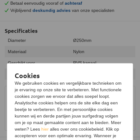
Betaal eenvoudig vooraf of
achteraf
Vrijblijvend
deskundig advies
van onze specialisten
Specificaties
Diameter
Ø250mm
Materiaal
Nylon
Geschikt voor
RVS kanaal
Cookies
Vegen vanaf
Onder
We gebruiken cookies en vergelijkbare technieken om
je ervaring op onze site te verbeteren. Met functionele
Advies in onze showroom
cookies zorgen we ervoor dat alles soepel loopt.
Bezoek onze showroom voor uitgebreid advies over
Analytische cookies helpen ons de site elke dag een
houtkachels.
beetje te verbeteren. En met persoonlijke cookies
kunnen wij en derde partijen jouw surfgedrag volgen
Bekijk showroom en maak een afspraak
om je op maat gemaakte content aan te bieden. Meer
weten? Lees
hier
alles over ons cookiebeleid. Klik op
accepteren voor een optimale ervaring. Wanneer je