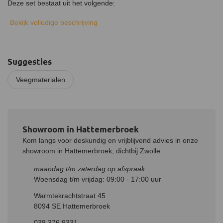
Deze set bestaat uit het volgende:
10 meter touw
Bekijk volledige beschrijving
Harpsluiting klein
Losse kogel 1 kg
Nylon borstel Ø150mm
Suggesties
Schroefoog
Hoe gebruik je de veegset
Veegmaterialen
Maak de borstel vast aan het touw. Schroef het schroefoog aan
de onderkant van de borstel en verbind, doormiddel van de
harpsluiting, de losse kogel aan de borstel. Vervolgens maak je
de schoorsteen van bovenaf schoon. Hierbij is het belangrijk om
Showroom in Hattemerbroek
het gewicht onder aan de borstel te hangen, zodat deze naar
Kom langs voor deskundig en vrijblijvend advies in onze
beneden wordt getrokken. Zorg ervoor dat je de borstel steeds op
showroom in Hattemerbroek, dichtbij Zwolle.
en neer naar beneden beweegt om een optimale reiniging te
krijgen.
maandag t/m zaterdag op afspraak
Woensdag t/m vrijdag: 09:00 - 17:00 uur
Warmtekrachtstraat 45
8094 SE Hattemerbroek
038 376 9331