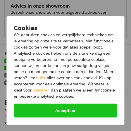
Advies in onze showroom
Bezoek onze showroom voor uitgebreid advies over
houtkachels.
Cookies
Bekijk showroom en maak een afspraak
We gebruiken cookies en vergelijkbare technieken om
je ervaring op onze site te verbeteren. Met functionele
cookies zorgen we ervoor dat alles soepel loopt.
Plus- en minpunten
Analytische cookies helpen ons de site elke dag een
beetje te verbeteren. En met persoonlijke cookies
Eenvoudig te gebruiken met plat dak
kunnen wij en derde partijen jouw surfgedrag volgen
Geschikt voor RVS kanalen
om je op maat gemaakte content aan te bieden. Meer
Moeilijker te gebruiken met schuin dak
weten? Lees
hier
alles over ons cookiebeleid. Klik op
Niet geschikt voor stenen kanalen
accepteren voor een optimale ervaring. Wanneer je
kiest voor
weigeren
dan plaatsen we alleen functionele
en beperkte analytische cookies.
Bolveegset nylon met touw
Maak het rookkanaal van je kachel eenvoudig schoon met een
Accepteer
nylon schoorsteenborstel. Geschikt voor RVS rookkanalen met
een gladde binnen voering en een diameter van Ø150mm.