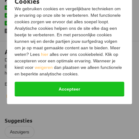
Cookies
Behoud van je eigen stofzuiger
We gebruiken cookies en vergelijkbare technieken om
je ervaring op onze site te verbeteren. Met functionele
Eenvoudig te gebruiken
cookies zorgen we ervoor dat alles soepel loopt.
Grote inhoud van 18 liter
Analytische cookies helpen ons de site elke dag een
Bevat geen eigen motor.
beetje te verbeteren. En met persoonlijke cookies
kunnen wij en derde partijen jouw surfgedrag volgen
om je op maat gemaakte content aan te bieden. Meer
Aszuiger voor kachel
weten? Lees
hier
alles over ons cookiebeleid. Klik op
Deze aszuiger is ideaal voor het leegzuigen van de houtkachel.
accepteren voor een optimale ervaring. Wanneer je
Een klus die wekelijks/maandelijks moet gebeuren. Te veel as
kiest voor
weigeren
dan plaatsen we alleen functionele
hindert namelijk de trek van de kachel.
en beperkte analytische cookies.
Een normale stofzuiger wordt op de aszuiger gezet om te dienen
Accepteer
als motor. Hierdoor behoud je de kwaliteit van de stofzuiger
Bekijk volledige beschrijving
doordat het as in de aszuiger belandt. De aszuiger is gemakkelijk
te gebruiken, je sluit een stofzuiger op de aszuiger aan en het as
kan worden weggezogen. De aszuiger heeft een inhoud van 18
liter.
Suggesties
Aszuigers