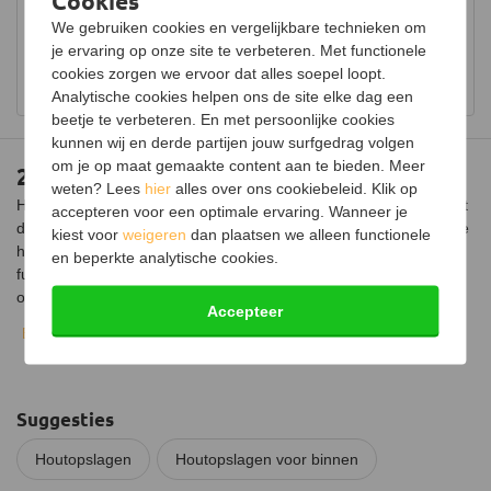
Hoogte
80 cm
Bezoek onze showroom voor uitgebreid advies over
We gebruiken cookies en vergelijkbare technieken om
Kleur
houtkachels.
Zwart
je ervaring op onze site te verbeteren. Met functionele
cookies zorgen we ervoor dat alles soepel loopt.
Bekijk showroom en maak een afspraak
Materiaal
Staal
Analytische cookies helpen ons de site elke dag een
beetje te verbeteren. En met persoonlijke cookies
kunnen wij en derde partijen jouw surfgedrag volgen
om je op maat gemaakte content aan te bieden. Meer
2L houtopslag 60 x 80 cm
weten? Lees
hier
alles over ons cookiebeleid. Klik op
Houd al je houtblokken georganiseerd en stijlvol opgeborgen met
accepteren voor een optimale ervaring. Wanneer je
de 2L houtopslag. Dit decoratieve houtrek staat prachtig naast de
kiest voor
weigeren
dan plaatsen we alleen functionele
houtkachel of bij een vuurtje in de tuin, waardoor het niet alleen
en beperkte analytische cookies.
functioneel is maar ook een sierlijk element toevoegt aan de
omgeving.
Accepteer
Bekijk volledige beschrijving
Gemaakt van stevig staal met een matte zwarte coating,
garandeert deze houtopslag jarenlang plezier. De voordelen zijn
talrijk, waaronder het netjes en geordend houden van al het hout
en het verminderen van zwervende restjes hout rond de kachel.
Suggesties
De specificaties van de houtopslag zijn indrukwekkend: met
afmetingen van 60x25x80cm biedt het voldoende ruimte voor je
Houtopslagen
Houtopslagen voor binnen
houtvoorraad.