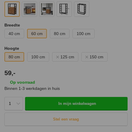
Breedte
40 cm
60 cm
80 cm
100 cm
Hoogte
80 cm
100 cm
125 cm
150 cm
59,-
Op voorraad
Binnen 1-3 werkdagen in huis
In mijn winkelwagen
Stel een vraag